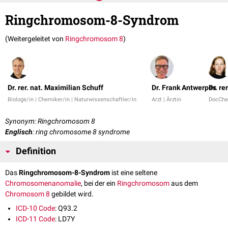
Ringchromosom-8-Syndrom
(Weitergeleitet von
Ringchromosom 8
)
Dr. rer. nat. Maximilian Schuff
Dr. Frank Antwerpes
Dr. re
Biologe/in | Chemiker/in | Naturwissenschaftler/in
Arzt | Ärztin
DocChe
Synonym: Ringchromosom 8
Englisch
: ring chromosome 8 syndrome
Definition
Das
Ringchromosom-8-Syndrom
ist eine seltene
Chromosomenanomalie
, bei der ein
Ringchromosom
aus dem
Chromosom 8
gebildet wird.
ICD-10 Code
: Q93.2
ICD-11 Code
: LD7Y