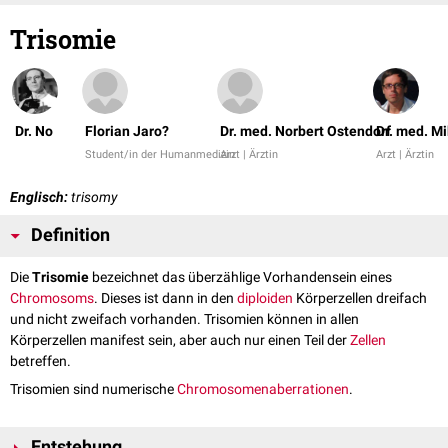
Trisomie
Dr. No
Florian Jaro?
Dr. med. Norbert Ostendorf
Dr. med. Mi
Student/in der Humanmedizin
Arzt | Ärztin
Arzt | Ärztin
Englisch:
trisomy
Definition
Die
Trisomie
bezeichnet das überzählige Vorhandensein eines
Chromosoms
. Dieses ist dann in den
diploiden
Körperzellen dreifach
und nicht zweifach vorhanden. Trisomien können in allen
Körperzellen manifest sein, aber auch nur einen Teil der
Zellen
betreffen.
Trisomien sind numerische
Chromosomenaberrationen
.
Entstehung