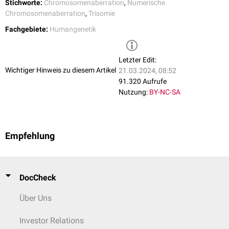
Stichworte:
Chromosomenaberration
,
Numerische
Chromosomenaberration
,
Trisomie
Mit Ausnahme der gonosomalen Trisomien und der Trisomie 21 sind
Trisomien in der Regel nicht mit dem Leben vereinbar und führen zu
Fachgebiete:
Humangenetik
frühen Fehlgeburten oder dem Tod des Neugeborenen in den ersten
Lebensmonaten und -jahren.
Letzter Edit:
Wichtiger Hinweis zu diesem Artikel
21.03.2024, 08:52
91.320 Aufrufe
Nutzung:
BY-NC-SA
Empfehlung
DocCheck
Über Uns
Investor Relations