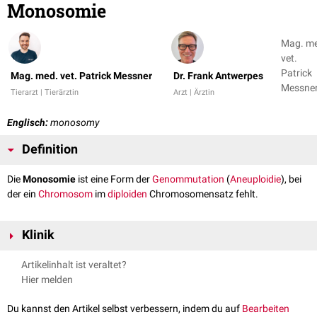
Monosomie
Mag. m
vet.
Patrick
Mag. med. vet. Patrick Messner
Dr. Frank Antwerpes
Messner
Tierarzt | Tierärztin
Arzt | Ärztin
Dr. Fran
Antwer
Englisch:
monosomy
Definition
Die
Monosomie
ist eine Form der
Genommutation
(
Aneuploidie
), bei
der ein
Chromosom
im
diploiden
Chromosomensatz fehlt.
Klinik
Durchgehend auftretende Monosomien sind grundsätzlich
embryonal
Artikelinhalt ist veraltet?
oder
fetal
letal
. Die einzige Ausnahme hierbei stellt die Monosomie des
X-
Hier melden
Chromosoms
dar, die sich
klinisch
als
Turner-Syndrom
darstellt.
Du kannst den Artikel selbst verbessern, indem du auf
Bearbeiten