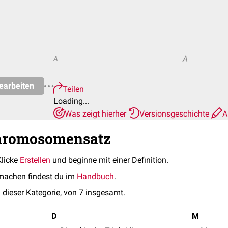
A
A
earbeiten
Teilen
Loading...
Was zeigt hierher
Versionsgeschichte
A
Chromosomensatz
Klicke
Erstellen
und beginne mit einer Definition.
machen findest du im
Handbuch
.
 dieser Kategorie, von 7 insgesamt.
D
M