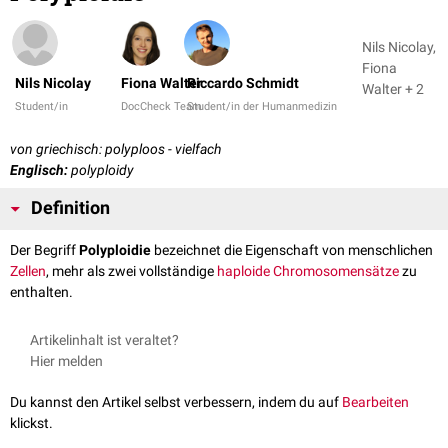
Nils Nicolay,
Fiona
Nils Nicolay
Fiona Walter
Riccardo Schmidt
Walter + 2
Student/in
DocCheck Team
Student/in der Humanmedizin
von griechisch: polyploos - vielfach
Englisch:
polyploidy
Definition
Der Begriff
Polyploidie
bezeichnet die Eigenschaft von menschlichen
Zellen
, mehr als zwei vollständige
haploide
Chromosomensätze
zu
enthalten.
Artikelinhalt ist veraltet?
Hier melden
Du kannst den Artikel selbst verbessern, indem du auf
Bearbeiten
klickst.