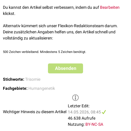
Defects Orig Artic Ser. 1977;13(3C):171-184.
vergrößerte
Nackentransparenz
Du kannst den Artikel selbst verbessern, indem du auf
Bearbeiten
Orphanet –
Trisomie 8 Mosaik
, abgerufen am 11.05.2026
klickst.
Postnatale Auffälligkeiten
Postnatal
sind unter anderem folgende Befunde beschrieben:
Alternativ kümmert sich unser Flexikon-Redaktionsteam darum.
Deine zusätzlichen Angaben helfen uns, den Artikel schnell und
Arthrogryposis
vollständig zu aktualisieren:
Spina bifida occulta
tiefe Plantar- und Palmarfurchen,
Sandalenfurche
,
Vierfingerfurche
(bei etwa 75 % der Betroffenen)
500
Zeichen verbleibend. Mindestens 5 Zeichen benötigt.
tief ansetzende, große
Ohren
mit hypoplastischer
Anthelix
hohe
Stirn
, kurzer
Hals
, schmale abfallende
Schultern
Absenden
langer
Thorax
mit Anomalien der
Rippenzahl
und -breite
akzessorische
Mamillen
Stichworte:
Trisomie
gotischer Gaumen
,
Gaumenspalte
volle, evertierte
Unterlippe
Fachgebiete:
Humangenetik
Hypotelorismus
,
Ptosis
,
Strabismus
, breite
Nasenwurzel
leichte bis mittelschwere
Intelligenzminderung
Letzter Edit:
Wichtiger Hinweis zu diesem Artikel
14.05.2026, 08:45
46.638 Aufrufe
Nutzung:
BY-NC-SA