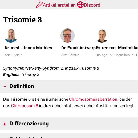
Artikel erstellen
Discord
Trisomie 8
Dr. med. Linnea Mathies
Dr. Frank Antwerpes
Dr. rer. nat. Maximili
Arzt | Ärztin
Arzt | Ärztin
Biologe/in | Chemiker/in | 
Synonyme: Warkany-Syndrom 2, Mosaik-Trisomie 8
Englisch
: trisomy 8
Definition
Die
Trisomie 8
ist eine numerische
Chromosomenaberration
, bei der
das
Chromosom 8
in dreifacher statt zweifacher Ausführung vorliegt.
Differenzierung
Die Trisomie 8, kann als sogenannte
freie Trisomie
vorliegen, bei der das