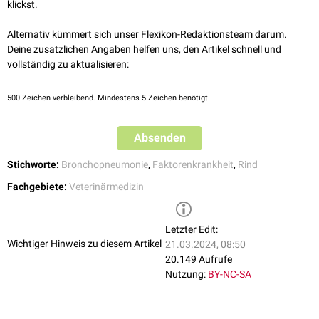
klickst.
Bakterien
Versorgung mit
Kolostrum
.
Trueperella pyogenes
Staphylococcus
spp.
Durch das Zusammenwirken verschiedener endogener und exogener
Alternativ kümmert sich unser Flexikon-Redaktionsteam darum.
Streptococcus
spp.
Faktoren kann die Immunabwehr derart gesenkt sein, dass infektiöse
Deine zusätzlichen Angaben helfen uns, den Artikel schnell und
Fusobacterium necrophorum
Erreger, die sonst nur schwach
virulent
oder
fakultativ
pathogen
sind,
vollständig zu aktualisieren:
Chlamydien
eine Infektion erzeugen können.
500
Zeichen verbleibend. Mindestens 5 Zeichen benötigt.
Aspergillus
spp.
Mucor
spp.
Pilze
Candida
spp.
Absenden
Stichworte:
Bronchopneumonie
,
Faktorenkrankheit
,
Rind
Fachgebiete:
Veterinärmedizin
Letzter Edit:
Wichtiger Hinweis zu diesem Artikel
21.03.2024, 08:50
20.149 Aufrufe
Nutzung:
BY-NC-SA