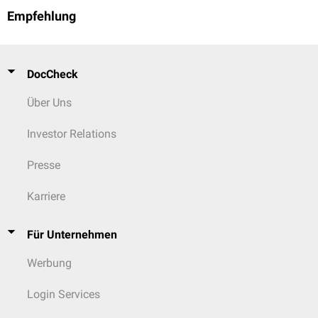
Empfehlung
DocCheck
Über Uns
Investor Relations
Presse
Karriere
Für Unternehmen
Werbung
Login Services