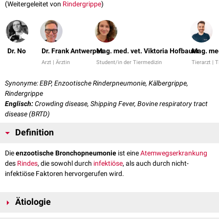
(Weitergeleitet von
Rindergrippe
)
Dr. No
Dr. Frank Antwerpes
Mag. med. vet. Viktoria Hofbauer
Mag. med
Arzt | Ärztin
Student/in der Tiermedizin
Tierarzt | T
Synonyme: EBP, Enzootische Rinderpneumonie, Kälbergrippe,
Rindergrippe
Englisch:
Crowding disease, Shipping Fever, Bovine respiratory tract
disease (BRTD)
Definition
Die
enzootische Bronchopneumonie
ist eine
Atemwegserkrankung
des
Rindes
, die sowohl durch
infektiöse
, als auch durch nicht-
infektiöse Faktoren hervorgerufen wird.
Ätiologie
Die enzootische
Bronchopneumonie
wird durch das Zusammenspiel