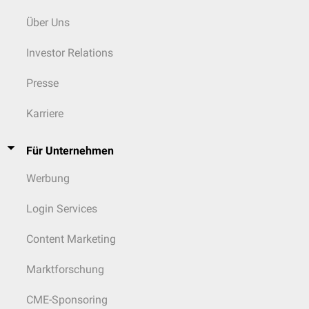
Der
Erregernachweis
erfolgt entweder
serologisch
(
Immunfluoreszenz
)
oder durch eine
PCR
. Eine Anzucht in
Blut
- oder
Zellkulturen
ist
Über Uns
grundsätzlich möglich, aber aufwändig. Im
Blutausstrich
zeigt sich die
intraerythrozytäre
Bakteriämie.
Investor Relations
Therapie
Presse
Bei einem Schützengrabenfieber sowie bei nachgewiesener Bakteriämie
sollte immer eine
antibiotische
Therapie erfolgen, um eine Endokarditis
Karriere
zu verhindern. Empfohlen wird die Kombination aus
Gentamicin
und
Doxycyclin
für mehrere Wochen bis Monate.
Für Unternehmen
Werbung
Login Services
Content Marketing
Marktforschung
CME-Sponsoring