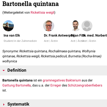
Bartonella quintana
(Weitergeleitet von
Rickettsia weigli
)
Ina van Elk
Dr. Frank Antwerpes
Bijan Fink
Dr. med. Norber
Student/in der Zahnmedizin
Arzt | Ärztin
Arzt | Ärztin
Arzt | Ärztin
Synonyme: Rickettsia quintana, Rochalimaea quintana, Wolhynia
qintanae, Rickettsia weigli, Rickettsia pediculi, Burnetia (Rocha-limae)
wolhynica
Definition
Bartonella quintana
ist ein
gramnegatives
Bakterium
aus der
Gattung
Bartonella
, das u.a. der
Erreger
des
Schützengrabenfiebers
ist.
Systematik