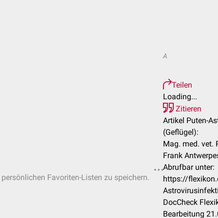
A
Teilen
Loading...
Zitieren
Artikel Puten-As
(Geflügel):
Mag. med. vet. P
Frank Antwerpe
Abrufbar unter:
n persönlichen Favoriten-Listen zu speichern.
https://flexiko
Astrovirusinfek
DocCheck Flexik
Bearbeitung 21