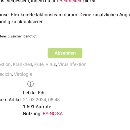
rome. Poult Sci. 2011 Dec;90(12):2747-52. doi: 10.3382/ps.2011
lbst verbessern, indem du auf
Bearbeiten
klickst.
 unser Flexikon-Redaktionsteam darum. Deine zusätzlichen Anga
ändig zu aktualisieren:
tens 5 Zeichen benötigt.
Absenden
ektion
,
Krankheit
,
Pute
,
Virus
,
Virusinfektion
edizin
,
Virologie
Letzter Edit:
sem Artikel
21.03.2024, 08:48
1.591 Aufrufe
Nutzung:
BY-NC-SA