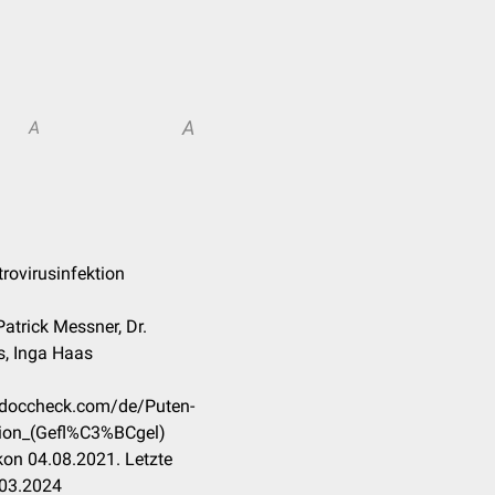
A
A
trovirusinfektion
atrick Messner, Dr.
s, Inga Haas
n.doccheck.com/de/Puten-
tion_(Gefl%C3%BCgel)
on 04.08.2021. Letzte
.03.2024