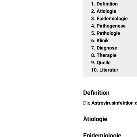
1
Definition
2
Ätiologie
3
Epidemiologie
4
Pathogenese
5
Pathologie
6
Klinik
7
Diagnose
8
Therapie
9
Quelle
10
Literatur
Definition
Die
Astrovirusinfektion 
Ätiologie
Die
Virusinfektion
wird d
Epidemiologie
Astroviren
sind kleine, n