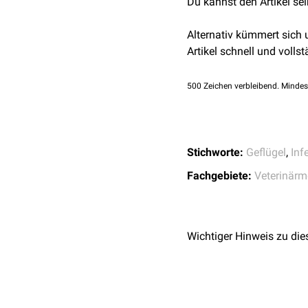
poult enteritis synd
Du kannst den Artikel se
Alternativ kümmert sich
Artikel schnell und vollst
500
Zeichen verbleibend. Mindes
Stichworte:
Geflügel
,
Inf
Fachgebiete:
Veterinärm
Wichtiger Hinweis zu die