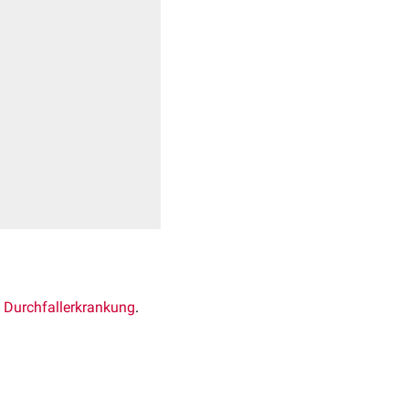
e
Durchfallerkrankung
.
roviridae ausgelöst.
positiven