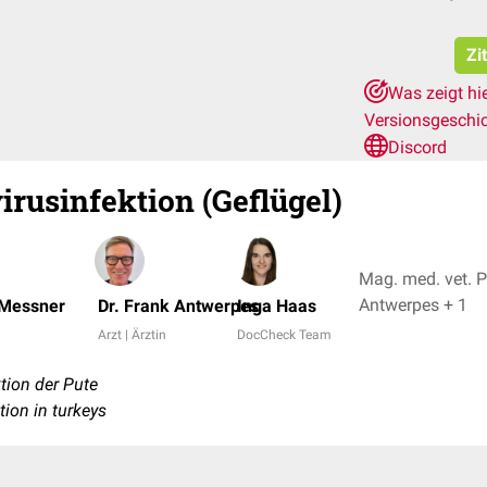
Zi
Was zeigt hi
Versionsgeschi
Discord
irusinfektion (Geflügel)
Mag. med. vet. P
Antwerpes + 1
 Messner
Dr. Frank Antwerpes
Inga Haas
Arzt | Ärztin
DocCheck Team
tion der Pute
tion in turkeys