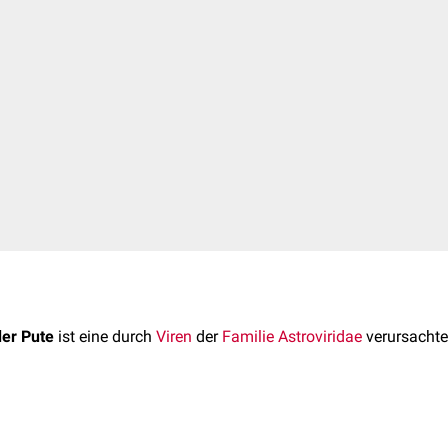
der Pute
ist eine durch
Viren
der
Familie
Astroviridae
verursacht
urch das
Putenastrovirus
(TAsV) 1 und 2 aus der Familie der Ast
icht-behüllte Viren mit einem Durchmesser von 28
nm
und einem 