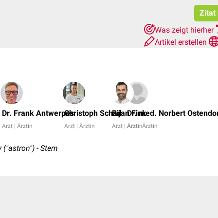
Zitat
Was zeigt hierher
Artikel erstellen
Dr. Frank Antwerpes
Christoph Schad
Bijan Fink
Dr. med. Norbert Ostendo
Arzt | Ärztin
Arzt | Ärztin
Arzt | Ärztin
Arzt | Ärztin
("astron") - Stern