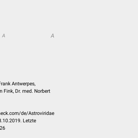
A
A
Frank Antwerpes,
n Fink, Dr. med. Norbert
check.com/de/Astroviridae
.10.2019. Letzte
026