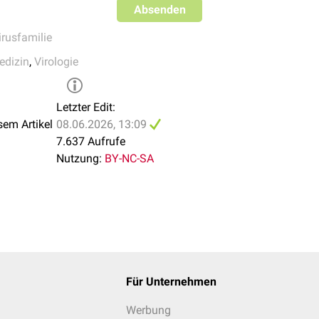
Absenden
1 bis 8 (HAstV)
 (PAstV-1)
irusfamilie
und 2 (BAstV)
edizin
,
Virologie
FAstV-1)
OAstV-1)
es Astrovirus
Letzter Edit:
sem Artikel
08.06.2026, 13:09
7.637 Aufrufe
irus-Infektion wird i.d.R. klinisch gestellt. Grundsätzlich ist je
Nutzung:
BY-NC-SA
erase-Kettenreaktion
möglich.
ausale
Therapie möglich.
Für Unternehmen
Werbung