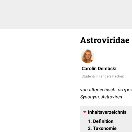
Astroviridae
Carolin Dembski
Student/in (andere Fächer)
von altgriechisch: ἄστρον 
Synonym: Astroviren
Inhaltsverzeichnis
1
Definition
2
Taxonomie