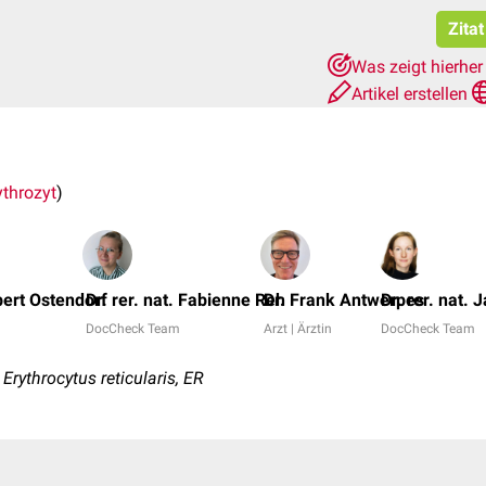
Zita
Was zeigt hierhe
Artikel erstellen
ythrozyt
)
bert Ostendorf
Dr. rer. nat. Fabienne Reh
Dr. Frank Antwerpes
Dr. rer. nat. 
DocCheck Team
Arzt | Ärztin
DocCheck Team
Erythrocytus reticularis, ER