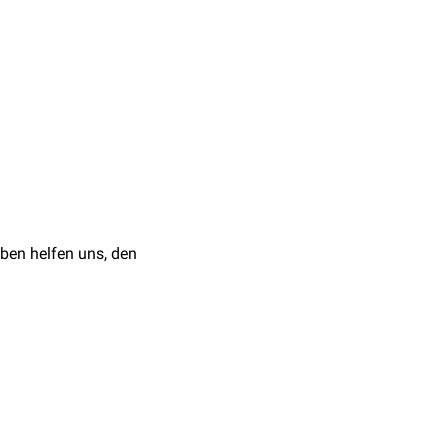
 (entsprechend 30.000–
ie ist das Zeichen einer
ter bestimmt werden:
Hämolysen
. Ferner kann
ben helfen uns, den
remangelanämie
se (
hyporegeneratorische