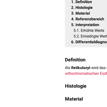
1
Definition
2
Histologie
3
Material
4
Referenzbereich
5
Interpretation
5.1
Erhöhte Werte
5.2
Erniedrigte Wer
6
Differentialdiagno
Definition
Als
Retikulozyt
wird das 
orthochromatischen Eryt
Histologie
Retikulozyten sind etwas 
Material
dar. Sie sind wie die Ery
Substantia granulofilam
Für die Untersuchung we