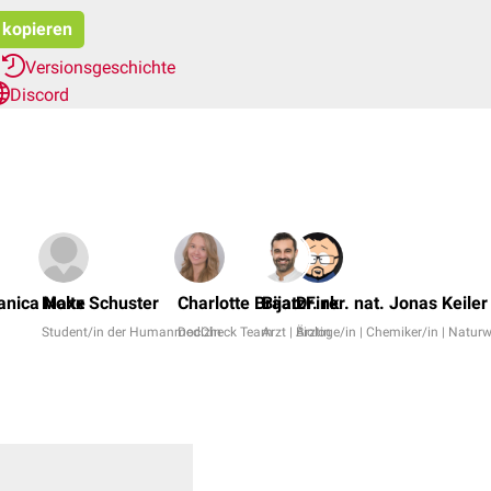
t kopieren
r
Versionsgeschichte
Discord
Janica Nolte
Maxx Schuster
Charlotte Braatz
Bijan Fink
Dr. rer. nat. Jonas Keiler
Student/in der Humanmedizin
DocCheck Team
Arzt | Ärztin
Biologe/in | Chemiker/in | Naturw