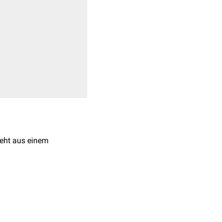
teht aus einem
rbung
etwas bläulicher
nd
RNS
, die man als
ach
Supravitalfärbung
,