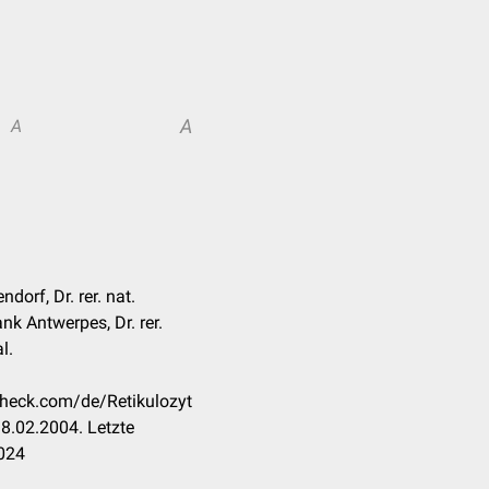
A
A
dorf, Dr. rer. nat.
nk Antwerpes, Dr. rer.
l.
ccheck.com/de/Retikulozyt
8.02.2004. Letzte
024