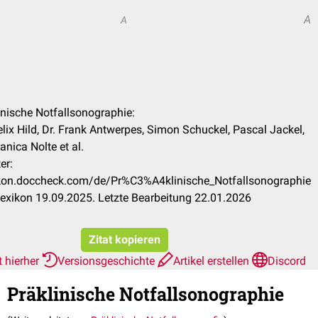
A
A
linische Notfallsonographie:
lix Hild, Dr. Frank Antwerpes, Simon Schuckel, Pascal Jackel,
Janica Nolte et al.
er:
xikon.doccheck.com/de/Pr%C3%A4klinische_Notfallsonographie
exikon 19.09.2025. Letzte Bearbeitung 22.01.2026
Zitat kopieren
t hierher
Versionsgeschichte
Artikel erstellen
Discord
Präklinische Notfallsonographie