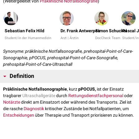
(Weitergeleitet von
Präklinische Notfallsonografie
)
Sebastian Felix Hild
Dr. Frank Antwerpes
Simon Schuckel
Pascal 
Student/in der Humanmedizin
Arzt | Ärztin
DocCheck Team
Student/i
Synonyme: präklinische Notfallsonografie, prehospital-Point-of-Care-
Sonographie, pPOCUS, prehospital-Point-of-Care-Sonografie,
prehospital-Point-of-Care-Ultraschall
Definition
Präklinische Notfallsonographie
, kurz
pPOCUS,
ist der Einsatz
tragbarer
Ultraschallgeräte
durch
Rettungsdienstfachpersonal
oder
Notärzte
direkt am Einsatzort oder während des Transports. Ziel ist
die rasche
Diagnostik
kritischer Zustände bei Notfallpatienten, um
Entscheidungen
über Therapie und Transport priorisieren zu können.