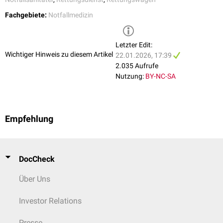
Evidenz
, European Journal of Internal Medicine, 2022
BLUE
(Bedside
Dyspnoe
. Dient der Differenzierung zwischen
American College of Emergency Physicians (ACEP) et al.,
Ultrasound
Fachgebiete:
Notfallmedizin
Lung Ultrasound
Pneumothorax
,
Lungenödem
,
Pneumonie
,
Guidelines: Emergency, Point-of-Care, and Clinical Ultrasound
in Emergency)
Pleuraerguss
und
obstruktiven
Guidelines in Medicine
, Ann Emerg Med, 2023
Lungenerkrankungen
.
Letzter Edit:
Wichtiger Hinweis zu diesem Artikel
22.01.2026, 17:39
2.035 Aufrufe
Nutzung:
BY-NC-SA
Empfehlung
DocCheck
Über Uns
Investor Relations
Presse