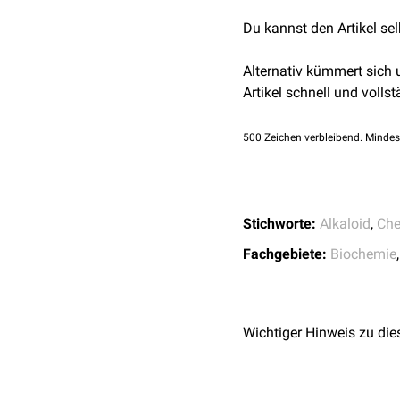
Perforationsgefahr
.
Syst
Coniin
(
Neurotoxin
au
0,5 kg den Regelungen 
Verlauf ist in schweren 
Du kannst den Artikel se
Lobelin
(alternatives 
Erblindung
.
Weiterhin ist die
Darstell
Alternativ kümmert sich
beispielsweise in der ph
Artikel schnell und vollst
500
Zeichen verbleibend. Mindes
Stichworte:
Alkaloid
,
Che
Fachgebiete:
Biochemie
Wichtiger Hinweis zu die