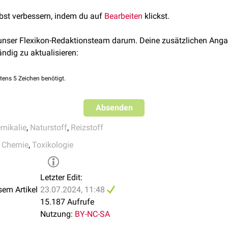
emische
Wirkungen können
Atemnot
,
Hypersalivation
und
Atem
s dem
Schierling
)
des
Grundstoffüberwachungsgesetzes
, Kategorie 2.
Fällen möglich. Augenkontakt führt zu Gewebeschäden mit Sehst
lbst verbessern, indem du auf
Mittel zur
Raucherentwöhnung
Bearbeiten
aus
Lobelia inflata
klickst.
)
ung
aus
Pyridin
möglich. Piperidin dient als Lösungsmittel und 
 unser Flexikon-Redaktionsteam darum. Deine zusätzlichen Anga
armazeutischen Industrie sowie für weitere technische Anwendu
ändig zu aktualisieren:
tens 5 Zeichen benötigt.
Absenden
mikalie
,
Naturstoff
,
Reizstoff
,
Chemie
,
Toxikologie
Letzter Edit:
sem Artikel
23.07.2024, 11:48
15.187 Aufrufe
Nutzung:
BY-NC-SA