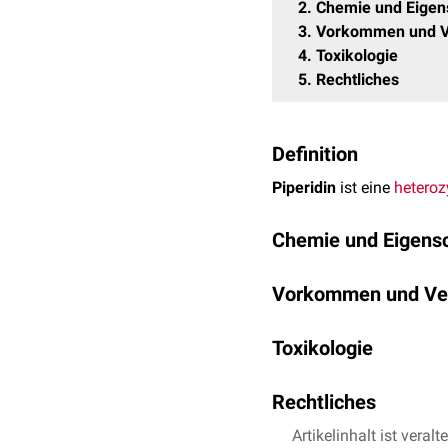
2
Chemie und Eigen
3
Vorkommen und 
4
Toxikologie
5
Rechtliches
Definition
Piperidin
ist eine
heteroz
Chemie und Eigens
Piperidin besitzt die
Sum
Vorkommen und Ve
Normalbedingungen als fa
Chloroform
,
Ethanol
,
Diet
Piperidin kommt im
tieri
Piperidin reagiert in Lös
Toxikologie
physiologische Wirkung
Alkaloiden
(
Piperidin-Alk
Piperidin wirkt reizend 
Rechtliches
Einatmen eingestuft. Als
Morphin
(Hauptalkal
(peroral,
Ratte
) ermittel
Piperin
(Scharfstoff 
Piperidin kann zur illega
Artikelinhalt ist veralt