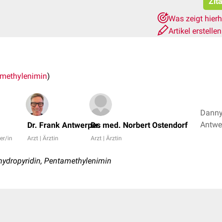
Zit
Was zeigt hier
Artikel erstelle
methylenimin
)
Danny
Dr. Frank Antwerpes
Dr. med. Norbert Ostendorf
er/in
Arzt | Ärztin
Arzt | Ärztin
ydropyridin, Pentamethylenimin