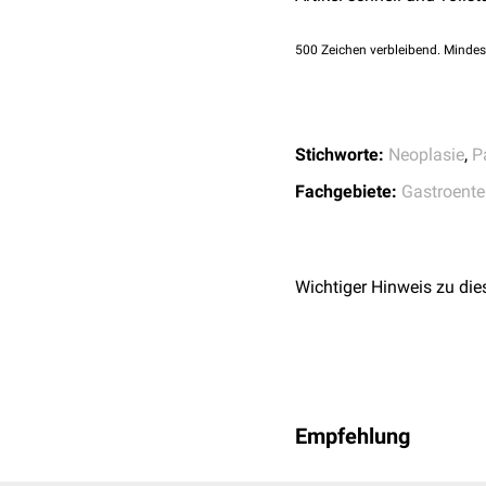
↑
Ohtsuka et al.,
Inter
mucinous neoplasm o
500
Zeichen verbleibend. Mindes
↑
AWMF. S3-Leitlinie
September 2024. Verf
Stichworte:
Neoplasie
,
P
Fachgebiete:
Gastroente
Wichtiger Hinweis zu die
Empfehlung