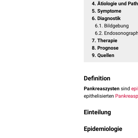
4
Ätiologie und Pat
5
Symptome
6
Diagnostik
6.1
Bildgebung
6.2
Endosonographi
7
Therapie
8
Prognose
9
Quellen
Definition
Pankreaszysten
sind
epi
epithelisierten
Pankreasp
Einteilung
Man unterscheidet nicht
Epidemiologie
Nicht-neoplastische
Z