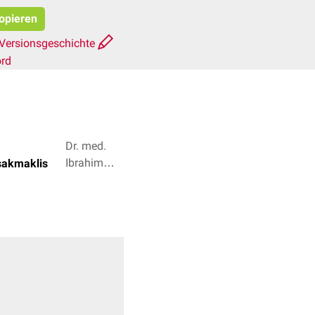
kopieren
Versionsgeschichte
ord
Dr. med.
Ibrahim
sakmaklis
Güler, Dr.
Frank
Antwerpes
+ 2