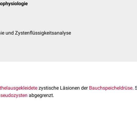
hophysiologie
e und Zystenflüssigkeitsanalyse
thelausgekleidete
zystische Läsionen der
Bauchspeicheldrüse
. 
seudozysten
abgegrenzt.
-neoplastische von
neoplastischen
Pankreaszysten:
ysten
, z.B.: