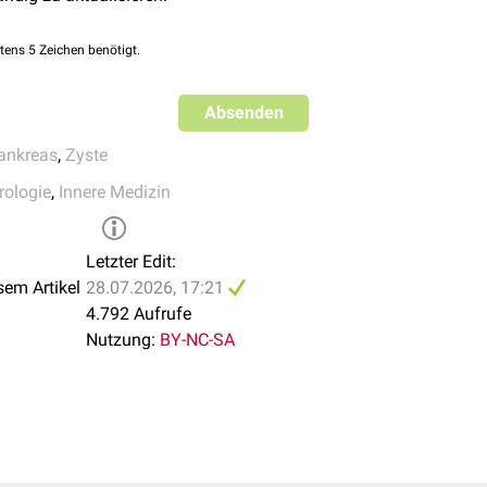
national evidence-based Kyoto guidelines for the management of
f the pancreas
, Pancreatology, 2024
tens 5 Zeichen benötigt.
: Exokrines Pankreaskarzinom. AWMF-Registernummer 032-010OL
ügbar unter:
S3-Leitlinie Exokrines Pankreaskarzinom
.
Absenden
ankreas
,
Zyste
rologie
,
Innere Medizin
Letzter Edit:
sem Artikel
28.07.2026, 17:21
4.792 Aufrufe
Nutzung:
BY-NC-SA