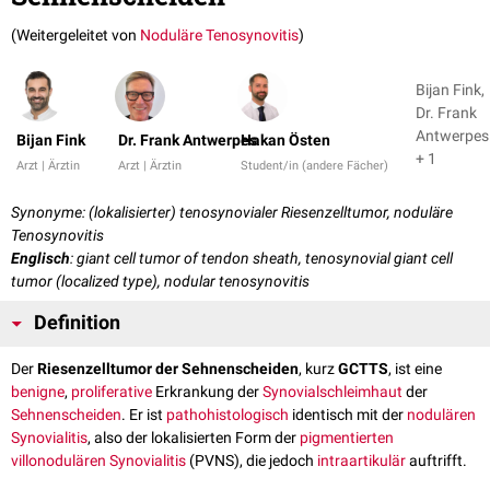
(Weitergeleitet von
Noduläre Tenosynovitis
)
Bijan Fink,
Dr. Frank
Antwerpes
Bijan Fink
Dr. Frank Antwerpes
Hakan Östen
+ 1
Arzt | Ärztin
Arzt | Ärztin
Student/in (andere Fächer)
Synonyme: (lokalisierter) tenosynovialer Riesenzelltumor, noduläre
Tenosynovitis
Englisch
: giant cell tumor of tendon sheath, tenosynovial giant cell
tumor (localized type), nodular tenosynovitis
Definition
Der
Riesenzelltumor der Sehnenscheiden
, kurz
GCTTS
, ist eine
benigne
,
proliferative
Erkrankung der
Synovialschleimhaut
der
Sehnenscheiden
. Er ist
pathohistologisch
identisch mit der
nodulären
Synovialitis
, also der lokalisierten Form der
pigmentierten
villonodulären Synovialitis
(PVNS), die jedoch
intraartikulär
auftrifft.