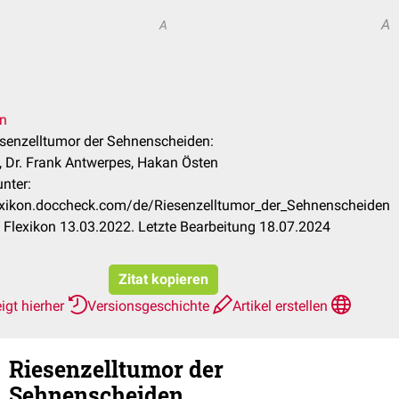
A
A
en
iesenzelltumor der Sehnenscheiden:
k, Dr. Frank Antwerpes, Hakan Östen
nter:
lexikon.doccheck.com/de/Riesenzelltumor_der_Sehnenscheiden
Flexikon 13.03.2022. Letzte Bearbeitung 18.07.2024
Zitat kopieren
igt hierher
Versionsgeschichte
Artikel erstellen
Riesenzelltumor der
Sehnenscheiden