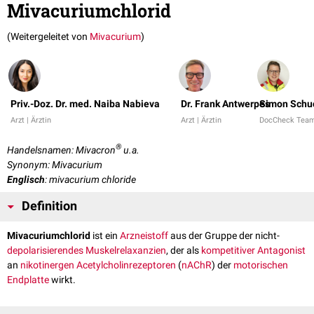
Mivacuriumchlorid
(Weitergeleitet von
Mivacurium
)
Priv.-Doz. Dr. med. Naiba Nabieva
Dr. Frank Antwerpes
Simon Schu
Arzt | Ärztin
Arzt | Ärztin
DocCheck Tea
®
Handelsnamen: Mivacron
u.a.
Synonym: Mivacurium
Englisch
: mivacurium chloride
Definition
Mivacuriumchlorid
ist ein
Arzneistoff
aus der Gruppe der nicht-
depolarisierendes
Muskelrelaxanzien
, der als
kompetitiver Antagonist
an
nikotinergen
Acetylcholinrezeptoren
(
nAChR
) der
motorischen
Endplatte
wirkt.