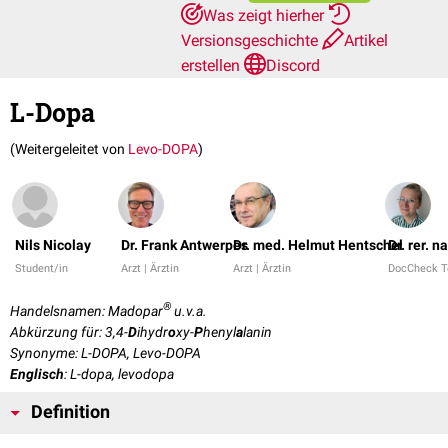
Was zeigt hierher
Versionsgeschichte
Artikel
erstellen
Discord
L-Dopa
(Weitergeleitet von
Levo-DOPA
)
Nils Nicolay
Dr. Frank Antwerpes
Dr. med. Helmut Hentschel
Dr. rer. 
Student/in
Arzt | Ärztin
Arzt | Ärztin
DocCheck 
®
Handelsnamen: Madopar
u.v.a.
Abkürzung für: 3,4-
D
ihydr
o
xy-
P
henyl
a
lanin
Synonyme: L-DOPA, Levo-DOPA
Englisch
: L-dopa, levodopa
Definition