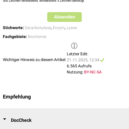
500
Zeichen verbleibend. Mindestens 5 Zeichen benötigt.
Absenden
Stichworte:
Decarboxylase
,
Enzym
,
Lyase
Fachgebiete:
Biochemie
Letzter Edit:
Wichtiger Hinweis zu diesem Artikel
21.11.2025, 12:34
6.565 Aufrufe
Nutzung:
BY-NC-SA
Empfehlung
DocCheck