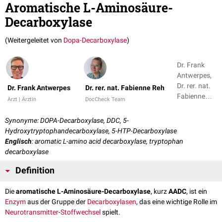
Aromatische L-Aminosäure-
Decarboxylase
(Weitergeleitet von
Dopa-Decarboxylase
)
Dr. Frank
Antwerpes,
Dr. rer. nat.
Dr. Frank Antwerpes
Dr. rer. nat. Fabienne Reh
Fabienne
Arzt | Ärztin
DocCheck Team
Reh
Synonyme: DOPA-Decarboxylase, DDC, 5-
Hydroxytryptophandecarboxylase, 5-HTP-Decarboxylase
Englisch
: aromatic L-amino acid decarboxylase, tryptophan
decarboxylase
Definition
Die
aromatische L-Aminosäure-Decarboxylase
, kurz
AADC
, ist ein
Enzym
aus der Gruppe der
Decarboxylasen
, das eine wichtige Rolle im
Neurotransmitter
-
Stoffwechsel
spielt.