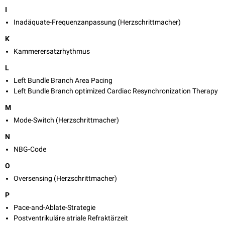
I
Inadäquate-Frequenzanpassung (Herzschrittmacher)
K
Kammerersatzrhythmus
L
Left Bundle Branch Area Pacing
Left Bundle Branch optimized Cardiac Resynchronization Therapy
M
Mode-Switch (Herzschrittmacher)
N
NBG-Code
O
Oversensing (Herzschrittmacher)
P
Pace-and-Ablate-Strategie
Postventrikuläre atriale Refraktärzeit