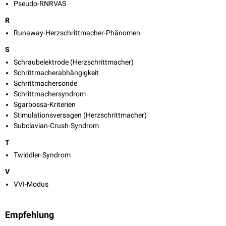
Pseudo-RNRVAS
R
Runaway-Herzschrittmacher-Phänomen
S
Schraubelektrode (Herzschrittmacher)
Schrittmacherabhängigkeit
Schrittmachersonde
Schrittmachersyndrom
Sgarbossa-Kriterien
Stimulationsversagen (Herzschrittmacher)
Subclavian-Crush-Syndrom
T
Twiddler-Syndrom
V
VVI-Modus
Empfehlung