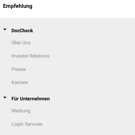
Empfehlung
DocCheck
Über Uns
Investor Relations
Presse
Karriere
Für Unternehmen
Werbung
Login Services