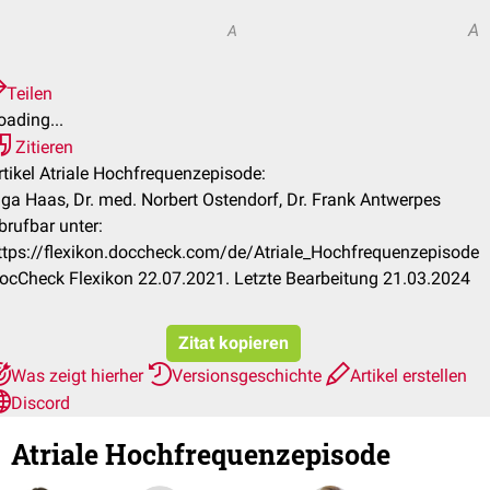
A
A
Teilen
oading...
Zitieren
rtikel Atriale Hochfrequenzepisode:
nga Haas, Dr. med. Norbert Ostendorf, Dr. Frank Antwerpes
brufbar unter:
ttps://flexikon.doccheck.com/de/Atriale_Hochfrequenzepisode
ocCheck Flexikon 22.07.2021. Letzte Bearbeitung 21.03.2024
Zitat kopieren
Was zeigt hierher
Versionsgeschichte
Artikel erstellen
Discord
Atriale Hochfrequenzepisode