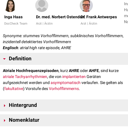
In
Ha
m
Inga Haas
Dr. med. Norbert Ostendorf
Dr. Frank Antwerpes
No
DocCheck Team
Arzt | Ärztin
Arzt | Ärztin
Os
+ 
Synonyme: stummes Vorhofflimmern, subklinisches Vorhofflimmern,
inzidentell detektiertes Vorhofflimmern
Englisch
: atrial high rate episode, AHRE
Definition
Atriale Hochfrequenzepisoden
, kurz
AHRE
oder
AHFE
, sind kurze
atriale
Tachyarrhythmien
, die von
implantierten
Geräten
aufgezeichnet werden und
asymptomatisch
verlaufen. Sie gelten als
(
fakultative
) Vorstufe des
Vorhofflimmerns
.
Hintergrund
Herzschrittmacher
oder
implantierbare Kardioverter-Defibrillatoren
(ICD)
Nomenklatur
zeichnen dauerhaft den
Herzrhythmus
auf und speichern diese
EKG
-
Daten ab. Rückwirkend kann dann eine Abfrage und Interpretation der