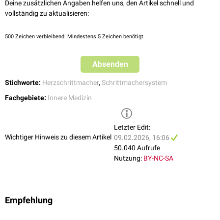
Deine zusätzlichen Angaben helfen uns, den Artikel schnell und
Asymptomatischen Patienten mit intermittierender
Herzfrequenz
<40
vollständig zu aktualisieren:
sollten keinen AAI-Schrittmacher erhalten.
500
Zeichen verbleibend. Mindestens 5 Zeichen benötigt.
Absenden
Stichworte:
Herzschrittmacher
,
Schrittmachersystem
Fachgebiete:
Innere Medizin
12-Kanal-EKG bei AAI-Schrittmacher
Letzter Edit:
Wichtiger Hinweis zu diesem Artikel
09.02.2026, 16:06
50.040 Aufrufe
Nutzung:
BY-NC-SA
Empfehlung