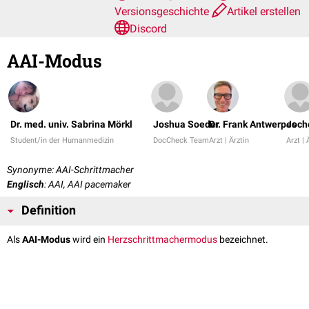
Versionsgeschichte
Artikel erstellen
Discord
AAI-Modus
Dr. med. univ. Sabrina Mörkl
Joshua Soeder
Dr. Frank Antwerpes
Joch
Student/in der Humanmedizin
DocCheck Team
Arzt | Ärztin
Arzt | 
Synonyme: AAI-Schrittmacher
Englisch
: AAI, AAI pacemaker
Definition
Als
AAI-Modus
wird ein
Herzschrittmachermodus
bezeichnet.