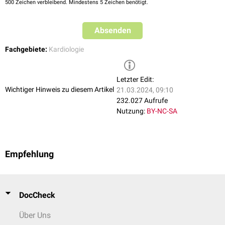
500
Zeichen verbleibend. Mindestens 5 Zeichen benötigt.
Knoten-Rhythmus
,
Kammerersatzrhythmus
)
Absenden
Fachgebiete:
Kardiologie
Letzter Edit:
Wichtiger Hinweis zu diesem Artikel
21.03.2024, 09:10
232.027 Aufrufe
Nutzung:
BY-NC-SA
Empfehlung
DocCheck
Über Uns