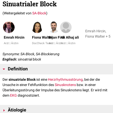
Sinuatrialer Block
(Weitergeleitet von
SA-Block
)
Emrah Hircin,
Fiona Walter + 5
Emrah Hircin
Fiona Walter
Bijan Fink
Ali Alhaj ali
Arzt | Ärztin
DocCheck Team
Arzt | Ärztin
Arzt | Ärztin
Synonyme: SA-Block, SA-Blockierung
Englisch:
sinoatrial block
Definition
Der
sinuatriale Block
ist eine
Herzrhythmusstörung
, bei der die
Ursache in einer Fehlfunktion des
Sinusknotens
bzw. in einer
Überleitungsstörung der Impulse des Sinusknotens liegt. Er wird mit
dem
EKG
diagnostiziert.
Ätiologie