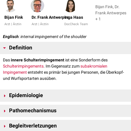
Bijan Fink, Dr.
Frank Antwerpes
Bijan Fink
Dr. Frank Antwerpes
Inga Haas
+ 1
Arzt | Ärztin
Arzt | Ärztin
DocCheck Team
Englisch
: internal impingement of the shoulder
Definition
Das
innere Schulterimpingement
ist eine Sonderform des
Schulterimpingements
. Im Gegensatz zum
subakromialen
Impingement
entsteht es primär bei jungen Personen, die Überkopf-
und Wurfsportarten ausüben.
Epidemiologie
Haupterkrankungsalter ist das 15. bis 35. Lebensjahr. Männner sind
Pathomechanismus
häufiger betroffen.
Posterosuperiores inneres Impingement
Begleitverletzungen
Mit der Bezeichnung "inneres Schulterimpingement" ist in der Regel das