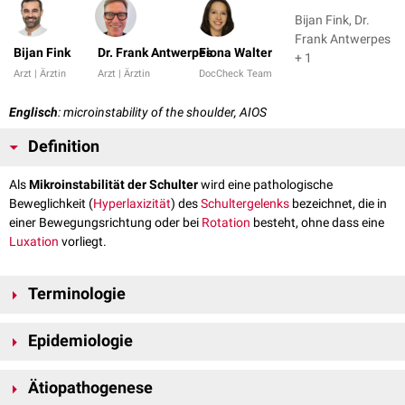
Bijan Fink, Dr.
Frank Antwerpes
Bijan Fink
Dr. Frank Antwerpes
Fiona Walter
+ 1
Arzt | Ärztin
Arzt | Ärztin
DocCheck Team
Englisch
: microinstability of the shoulder, AIOS
Definition
Als
Mikroinstabilität der Schulter
wird eine pathologische
Beweglichkeit (
Hyperlaxizität
) des
Schultergelenks
bezeichnet, die in
einer Bewegungsrichtung oder bei
Rotation
besteht, ohne dass eine
Luxation
vorliegt.
Terminologie
Die Bezeichnung "Mikroinstabilität der Schulter" wird in der Literatur
Epidemiologie
widersprüchlich beschrieben. Häufig wird sie als Vorstufe der
inneren
Schulterimpingements
angesehen. Teilweise werden alle
SLAP-Läsionen
In der Regel tritt eine Mikroinstabilität bei jungen Erwachsenen auf.
und Risse des
Bizepsankers
dazu gezählt. Weiterhin wird der Begriff als
Ätiopathogenese
Männer sind häufiger betroffen.
Synonym zu
SLAC-Läsionen
und Verletzungen des
Ligamentum