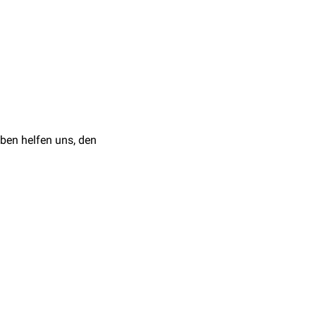
arer
Sauerstoff
(O₂)
während das zweite
 meist in Form von
2+
Kupfer
(Cu
). Einige
yptophanhydroxylase
),
ben helfen uns, den
rstoffatome aus O₂ in das