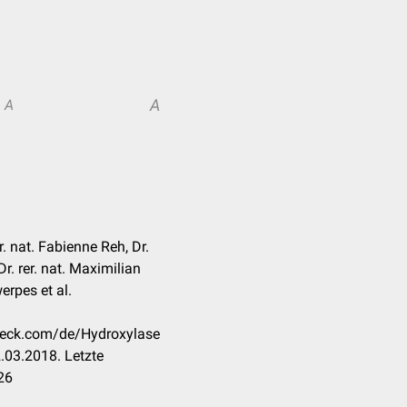
A
A
r. nat. Fabienne Reh, Dr.
Dr. rer. nat. Maximilian
erpes et al.
check.com/de/Hydroxylase
.03.2018. Letzte
26