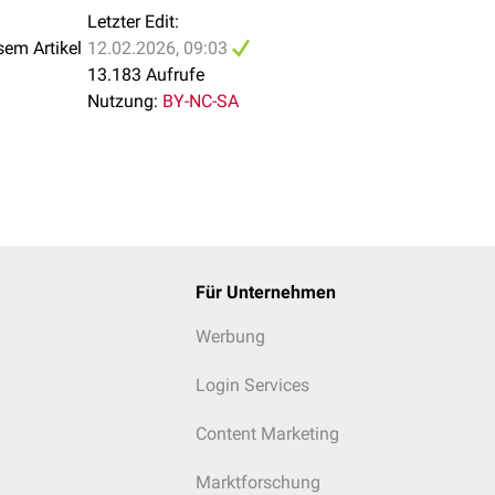
Letzter Edit:
sem Artikel
12.02.2026, 09:03
Tyrosin →
DOPA
13.183 Aufrufe
Nutzung:
BY-NC-SA
e
Tryptophan
→
5-Hydroxytryptophan
25-Hydroxycholecalciferol
(
Calcidiol
) →
1,25-Dihyd
(
Calcitriol
)
Für Unternehmen
Werbung
Login Services
Content Marketing
Marktforschung