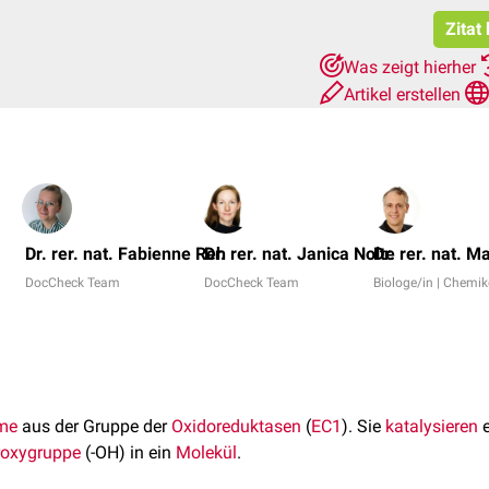
Zitat
Was zeigt hierher
Artikel erstellen
Dr. rer. nat. Fabienne Reh
Dr. rer. nat. Janica Nolte
Dr. rer. nat. M
DocCheck Team
DocCheck Team
Biologe/in | Chemik
me
aus der Gruppe der
Oxidoreduktasen
(
EC1
). Sie
katalysieren
e
oxygruppe
(-OH) in ein
Molekül
.