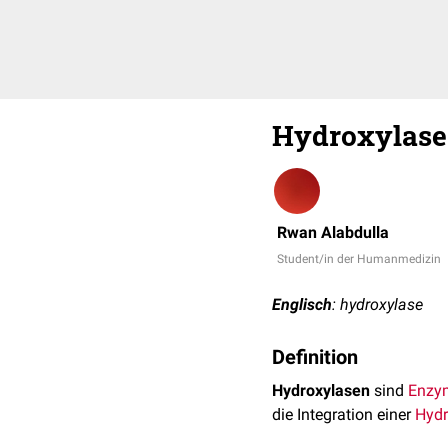
Hydroxylase
Rwan Alabdulla
Student/in der Humanmedizin
Englisch
: hydroxylase
Definition
Hydroxylasen
sind
Enzy
die Integration einer
Hydr