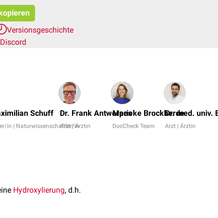
 kopieren
Versionsgeschichte
Discord
aximilian Schuff
Dr. Frank Antwerpes
Marieke Brockherde
Dr. med. univ.
er/in | Naturwissenschaftler/in
Arzt | Ärztin
DocCheck Team
Arzt | Ärztin
ine
Hydroxylierung
, d.h.