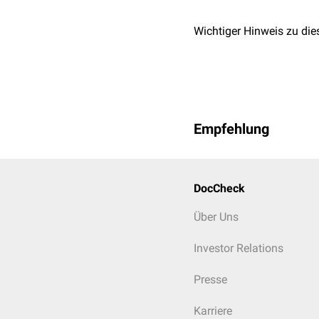
(CYP17A1)
Wichtiger Hinweis zu die
Tyrosinhydroxylase
Tryptophanhydroxylas
1ɑ-Hydroxylase
Empfehlung
DocCheck
Über Uns
Investor Relations
Presse
Karriere