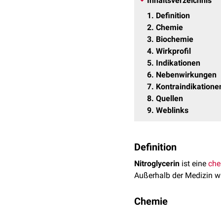
Inhaltsverzeichnis
1
Definition
2
Chemie
3
Biochemie
4
Wirkprofil
5
Indikationen
6
Nebenwirkungen
7
Kontraindikatione
8
Quellen
9
Weblinks
Definition
Nitroglycerin
ist eine
che
Außerhalb der Medizin wi
Chemie
Nitroglycerin hat die S