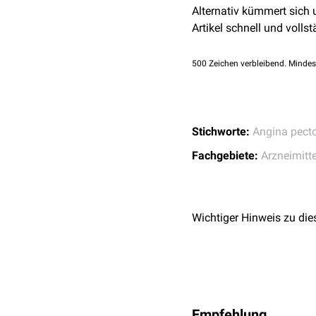
Spasmen
des
Ösoph
Committee on Clinical
Alternativ kümmert sich
Menstruationsbesch
Artikel schnell und vollst
spastischen
Harnleite
Strukturformel von Nitro
In der
Anästhesiologie
ka
500
Zeichen verbleibend. Mindes
Stichworte:
Angina pecto
Fachgebiete:
Arzneimitte
Wichtiger Hinweis zu die
Empfehlung