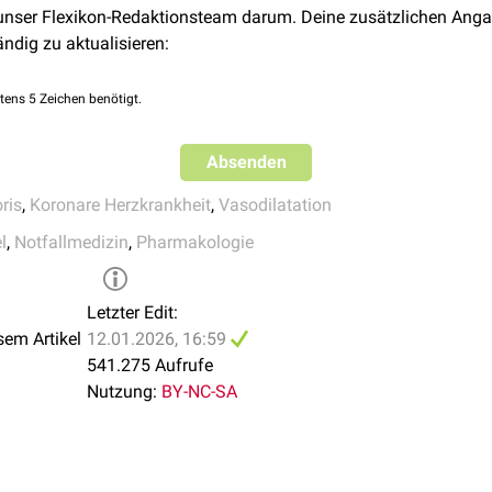
agus
 Practice Guidelines
. JACC, 2025
 unser Flexikon-Redaktionsteam darum. Deine zusätzlichen Anga
werden
ändig zu aktualisieren:
r-
und
Gallenkoliken
glycerin
nn es zudem zur
kontrollierten Hypotension
genutzt werden.
tens 5 Zeichen benötigt.
Absenden
ris
,
Koronare Herzkrankheit
,
Vasodilatation
l
,
Notfallmedizin
,
Pharmakologie
Letzter Edit:
sem Artikel
12.01.2026, 16:59
541.275 Aufrufe
Nutzung:
BY-NC-SA