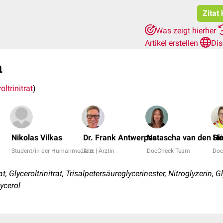
Zitat
Was zeigt hierher
Artikel erstellen
Dis
n
oltrinitrat
)
Nikolas Vilkas
Dr. Frank Antwerpes
Natascha van den Hö
Si
Student/in der Humanmedizin
Arzt | Ärztin
DocCheck Team
Doc
, Glyceroltrinitrat, Trisalpetersäureglycerinester, Nitroglyzerin, Gly
lycerol