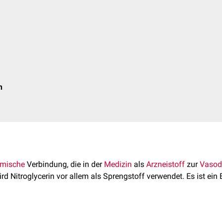
n
mische
Verbindung, die in der
Medizin
als
Arzneistoff
zur
Vasodi
rd Nitroglycerin vor allem als Sprengstoff verwendet. Es ist ein
ummenformel C₃H₅(ONO₂)
Unter Normalbedingungen liegt es als g
₃.