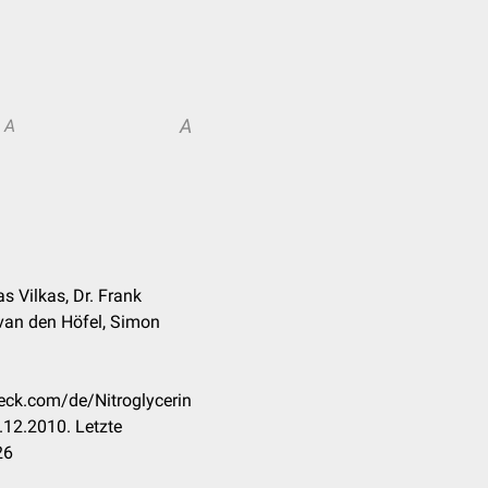
A
A
s Vilkas, Dr. Frank
van den Höfel, Simon
heck.com/de/Nitroglycerin
12.2010. Letzte
26