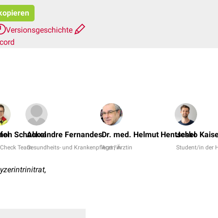
 kopieren
Versionsgeschichte
cord
fel
mon Schuckel
Alexandre Fernandes
Dr. med. Helmut Hentschel
Jesko Kais
Check Team
Gesundheits- und Krankenpfleger/in
Arzt | Ärztin
Student/in der
zerintrinitrat,