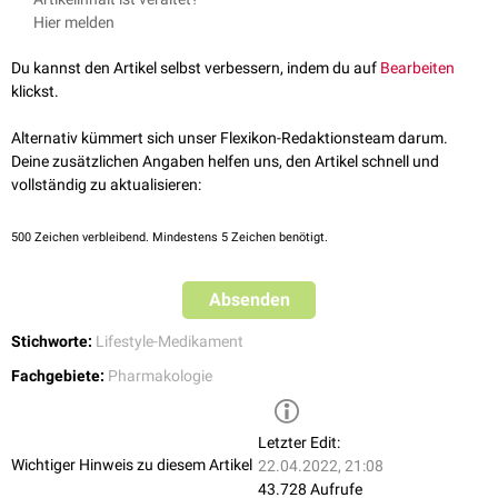
Stimulation zu einer stärkeren und langer anhaltenden
Erektion
.
Muskelschmerzen
. Selten können Herz-Kreislauf-Nebenwirkungen und
Hier melden
Außerdem kann Tadalafil zur Therapie der
pulmonalen Hypertonie
und
vorübergehender
Tinnitus
oder
Schwindel
beobachtet werden.
der benignen
Prostatahyperplasie
eingesetzt werden.
Du kannst den Artikel selbst verbessern, indem du auf
Bearbeiten
klickst.
Alternativ kümmert sich unser Flexikon-Redaktionsteam darum.
Deine zusätzlichen Angaben helfen uns, den Artikel schnell und
vollständig zu aktualisieren:
500
Zeichen verbleibend. Mindestens 5 Zeichen benötigt.
Absenden
Stichworte:
Lifestyle-Medikament
Fachgebiete:
Pharmakologie
Letzter Edit:
Wichtiger Hinweis zu diesem Artikel
22.04.2022, 21:08
43.728 Aufrufe