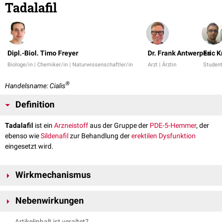
Tadalafil
Dipl.-Biol. Timo Freyer
Dr. Frank Antwerpes
Eric K
Biologe/in | Chemiker/in | Naturwissenschaftler/in
Arzt | Ärztin
Studen
®
Handelsname: Cialis
Definition
Tadalafil
ist ein
Arzneistoff
aus der Gruppe der
PDE-5-Hemmer
, der
ebenso wie
Sildenafil
zur Behandlung der
erektilen Dysfunktion
eingesetzt wird.
Wirkmechanismus
Tadalafil hemmt das Enzym
Phosphodiesterase
-5 (PDE-5), das dafür
Nebenwirkungen
verantwortlich ist, eine
Dauererektion
des
Penisschwellkörpers
zu
verhindern. Die Hemmung von PDE-5 führt demnach bei sexueller
Häufige Nebenwirkung sind mehrere Tage anhaltenden
Artikelinhalt ist veraltet?