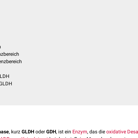
h
nzbereich
enzbereich
GLDH
 GLDH
nase
, kurz
GLDH
oder
GDH
, ist ein
Enzym
, das die
oxidative Des