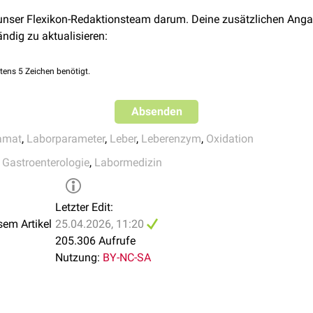
 NH
⇌ L-Glutamat + NAD
+ H
O
+
4
2
 unser Flexikon-Redaktionsteam darum. Deine zusätzlichen Anga
ie
Absorptionsabnahme
des NADH wird bei 334, 340 oder 366
n
ändig zu aktualisieren:
tens 5 Zeichen benötigt.
de die Farbreaktion bei 25°C gemessen. Dafür galten folgende 
Absenden
amat
,
Laborparameter
,
Leber
,
Leberenzym
,
Oxidation
,
Gastroenterologie
,
Labormedizin
6 U/l
,3 U/l
 3,5 U/l
Letzter Edit:
s 2,8 U/l
sem Artikel
25.04.2026, 11:20
 bis 2,6 U/l
205.306 Aufrufe
r: bis 3,2 U/l
Nutzung:
BY-NC-SA
 bezieht sich auf die Messung der Farbreaktion bei 37°C: