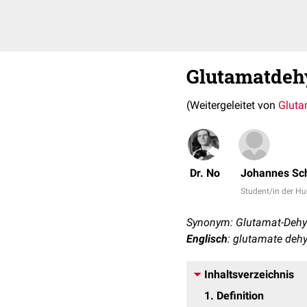
Glutamatdeh
(Weitergeleitet von
Gluta
Dr. No
Johannes Sc
Student/in der 
Synonym: Glutamat-Deh
Englisch
: glutamate deh
Inhaltsverzeichnis
1
Definition