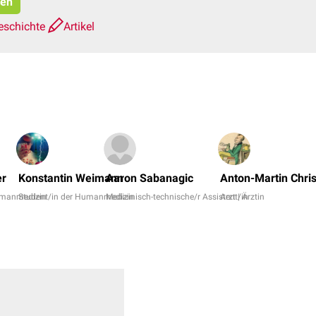
ren
eschichte
Artikel
er
Konstantin Weimann
Aaron Sabanagic
Anton-Martin Chris
umanmedizin
Student/in der Humanmedizin
Medizinisch-technische/r Assistent/in
Arzt | Ärztin