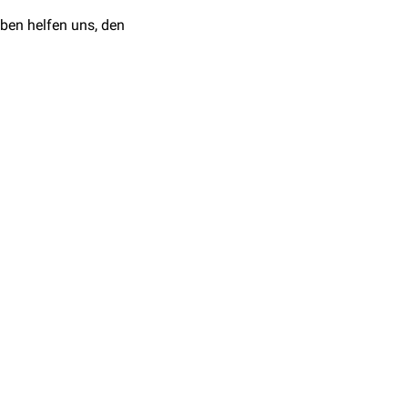
ben helfen uns, den
m
gemessen.
Referenzwerte: