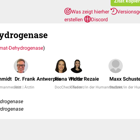
Zitat kopie
Was zeigt hierher
Versionsg
erstellen
Discord
ydrogenase
mat-Dehydrogenase
)
hmidt
Dr. Frank Antwerpes
Fiona Walter
Hoda Rezaie
Maxx Schust
Humanmedizin
Arzt | Ärztin
DocCheck Team
Student/in der Humanmedizin
Student/in der H
ydrogenase
ydrogenase