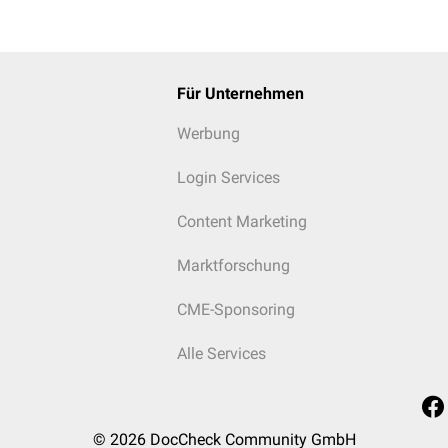
Für Unternehmen
se ist hauptsächlich in der
Matrix
der Mitochondrien in den läp
Werbung
(Zone 3) lokalisiert. In den
Sinusoiden
der Zone 3 befindet sich
rstoffärmste
Blut. Bei einer vorliegenden
Hypoxie
, beispielswei
Login Services
hten
Herzens
, ist das Parenchym der Zone 3 somit besonders gef
 Die Glutamatdehydrogenase ist ein
Indikator
für Parenchymschäd
Content Marketing
[
1
]
smaß eines Leberparenchymschadens.
Marktforschung
CME-Sponsoring
DH ca. 1000 U/l) treten bei schweren Parenchymschäden der Leb
Alle Services
(
Halothan
,
Pilzgifte
)
metastasen
itis
© 2026
DocCheck Community GmbH