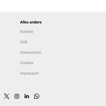
Alles andere
pchenzentralen,
Kontakt
 im Vergleich zu den
se im Rahmen einer
AGB
ährdet mit Sauerstoff
en der Zone 3 und dient
Datenschutz
Cookies
Impressum
er auf. Mögliche Gründe