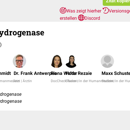
Zitat kopie
Was zeigt hierher
Versionsg
erstellen
Discord
ydrogenase
)
hmidt
Dr. Frank Antwerpes
Fiona Walter
Hoda Rezaie
Maxx Schust
Humanmedizin
Arzt | Ärztin
DocCheck Team
Student/in der Humanmedizin
Student/in der H
ydrogenase
ydrogenase