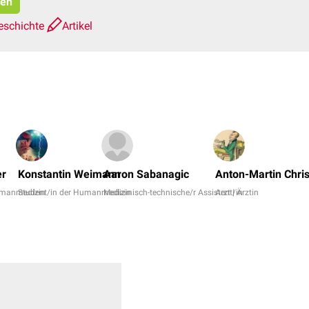
ren
eschichte
Artikel
er
Konstantin Weimann
Aaron Sabanagic
Anton-Martin Chris
umanmedizin
Student/in der Humanmedizin
Medizinisch-technische/r Assistent/in
Arzt | Ärztin