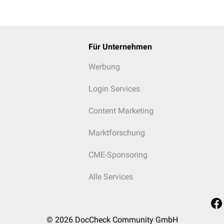
Für Unternehmen
se ist hauptsächlich in der
Matrix
der Mitochondrien in den läp
Werbung
(Zone 3) lokalisiert. In den
Sinusoiden
der Zone 3 befindet sich
rstoffärmste
Blut. Bei einer vorliegenden
Hypoxie
, beispielswei
Login Services
hten
Herzens
, ist das Parenchym der Zone 3 somit besonders gef
 Die Glutamatdehydrogenase ist ein
Indikator
für Parenchymschäd
Content Marketing
[
1
]
smaß eines Leberparenchymschadens.
Marktforschung
CME-Sponsoring
DH ca. 1000 U/l) treten bei schweren Parenchymschäden der Leb
Alle Services
(
Halothan
,
Pilzgifte
)
metastasen
itis
© 2026
DocCheck Community GmbH