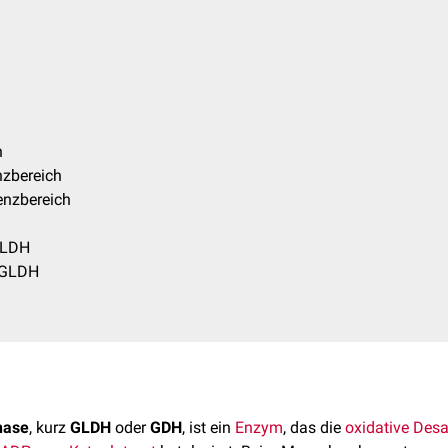
h
nzbereich
enzbereich
GLDH
 GLDH
nase
, kurz
GLDH
oder
GDH
, ist ein
Enzym
, das die
oxidative Des