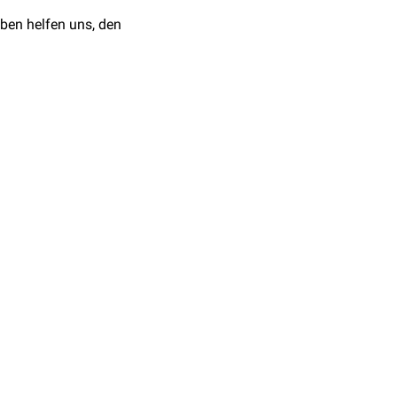
ben helfen uns, den
m
gemessen.
Referenzwerte: