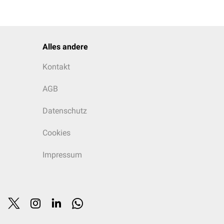
Alles andere
pchenzentralen,
Kontakt
 im Vergleich zu den
se im Rahmen einer
AGB
ährdet mit Sauerstoff
en der Zone 3 und dient
Datenschutz
Cookies
Impressum
er auf. Mögliche Gründe