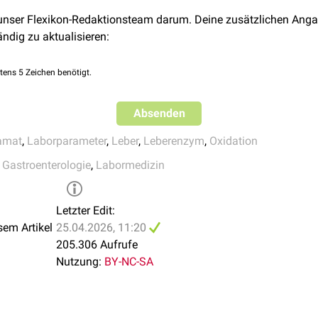
 NH
⇌ L-Glutamat + NAD
+ H
O
+
4
2
 unser Flexikon-Redaktionsteam darum. Deine zusätzlichen Anga
ie
Absorptionsabnahme
des NADH wird bei 334, 340 oder 366
n
ändig zu aktualisieren:
tens 5 Zeichen benötigt.
de die Farbreaktion bei 25°C gemessen. Dafür galten folgende 
Absenden
amat
,
Laborparameter
,
Leber
,
Leberenzym
,
Oxidation
,
Gastroenterologie
,
Labormedizin
6 U/l
,3 U/l
 3,5 U/l
Letzter Edit:
s 2,8 U/l
sem Artikel
25.04.2026, 11:20
 bis 2,6 U/l
205.306 Aufrufe
r: bis 3,2 U/l
Nutzung:
BY-NC-SA
 bezieht sich auf die Messung der Farbreaktion bei 37°C: