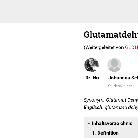
Glutamatdeh
(Weitergeleitet von
GLDH
Dr. No
Johannes Sc
Student/in der 
Synonym: Glutamat-Deh
Englisch
: glutamate deh
Inhaltsverzeichnis
1
Definition