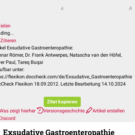
A
A
eilen
ding...
Zitieren
ikel Exsudative Gastroenteropathie:
nar Römer, Dr. Frank Antwerpes, Natascha van den Höfel,
ver Paul, Tareq Buqai
ufbar unter:
ps://flexikon.doccheck.com/de/Exsudative_Gastroenteropathie
Check Flexikon 18.09.2012. Letzte Bearbeitung 14.10.2024
Zitat kopieren
Was zeigt hierher
Versionsgeschichte
Artikel erstellen
Discord
Exsudative Gastroenteropathie