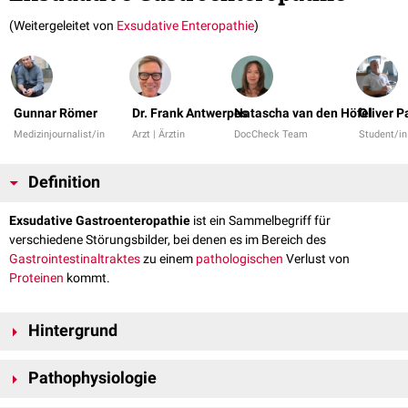
(Weitergeleitet von
Exsudative Enteropathie
)
Gunnar Römer
Dr. Frank Antwerpes
Natascha van den Höfel
Oliver P
Medizinjournalist/in
Arzt | Ärztin
DocCheck Team
Student/i
Definition
Exsudative Gastroenteropathie
ist ein Sammelbegriff für
verschiedene Störungsbilder, bei denen es im Bereich des
Gastrointestinaltraktes
zu einem
pathologischen
Verlust von
Proteinen
kommt.
Hintergrund
Die exsudative Gastroenteropathie ist an sich keine Bezeichnung für eine
Pathophysiologie
Krankheit
, sondern für einen Zustand, dem verschiedene
Grunderkrankungen
zu Grunde liegen können.
Die hohen
Eiweißverluste
können durch unterschiedliche