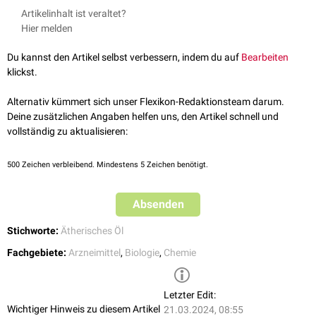
Überempfindlichkeit gegenüber dem Wirkstoff
Artikelinhalt ist veraltet?
Störungen des
Gastrointestinaltrakts
:
Übelkeit
,
Erbrechen
,
Diarrhoe
Pneumonie
Hier melden
Keuchhusten
Pseudokrupp
Du kannst den Artikel selbst verbessern, indem du auf
Bearbeiten
Anwendung auf verletzter oder entzündeter
Haut
klickst.
Anwendung am
Auge
Säuglinge
,
Kleinkinder
. Bei einer
pädiatrischen
Anwendung kann es
Alternativ kümmert sich unser Flexikon-Redaktionsteam darum.
durch die verstärkte Reizung der Atemwege zum
Laryngospasmus
Deine zusätzlichen Angaben helfen uns, den Artikel schnell und
und zur
Atemlähmung
kommen.
vollständig zu aktualisieren:
500
Zeichen verbleibend. Mindestens 5 Zeichen benötigt.
Absenden
Stichworte:
Ätherisches Öl
Fachgebiete:
Arzneimittel
,
Biologie
,
Chemie
Letzter Edit:
Wichtiger Hinweis zu diesem Artikel
21.03.2024, 08:55