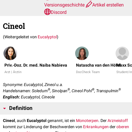
Versionsgeschichte
Artikel erstellen
Discord
Cineol
(Weitergeleitet von
Eucalyptol
)
Priv.-Doz. Dr. med. Naiba Nabieva
Natascha van den Höfel
Maxx Sc
Arzt | Ärztin
DocCheck Team
Student/i
Synonyme: Eucalyptol, Zineol u.a.
®
®
®
®
Handelsnamen: Soledum
, Sinolpan
, Cineol Pohl
, Transpulmin
Englisch:
Eucalyptol, Cineole
Definition
Cineol
, auch
Eucalyptol
genannt, ist ein
Monoterpen
. Der
Arzneistoff
kommt zur Linderung der Beschwerden von
Erkrankungen
der
oberen