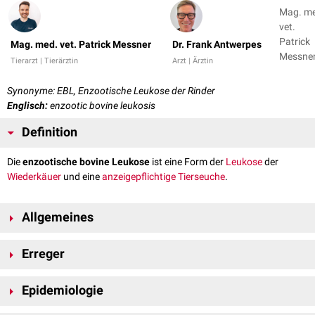
Mag. m
vet.
Patrick
Mag. med. vet. Patrick Messner
Dr. Frank Antwerpes
Messner
Tierarzt | Tierärztin
Arzt | Ärztin
Dr. Fran
Antwer
Synonyme: EBL, Enzootische Leukose der Rinder
Englisch:
enzootic bovine leukosis
Definition
Die
enzootische bovine Leukose
ist eine Form der
Leukose
der
Wiederkäuer
und eine
anzeigepflichtige Tierseuche
.
Allgemeines
Der Oberbegriff Leukose umfasst verschiedene
Krankheitsbilder
, die in
Erreger
zwei Gruppen unterteilt werden. Man unterscheidet die
enzootische bovine Leukose von der
Das bovine Leukosevirus ist ein
Virus
aus der Gattung
Deltaretrovirus
sporadischen Leukose
Epidemiologie
.
innerhalb der Familie der
Retroviridae
. Retroviren sind zwischen 80 und
100
nm
groß, behüllt und enthalten einen lineare und
diploide
ssRNA
.
Die Einteilung der hier einzuordnenden Krankheiten ist insofern
Unter natürlichen Bedingungen infizieren sich nur
Rinder
(Bos taurus