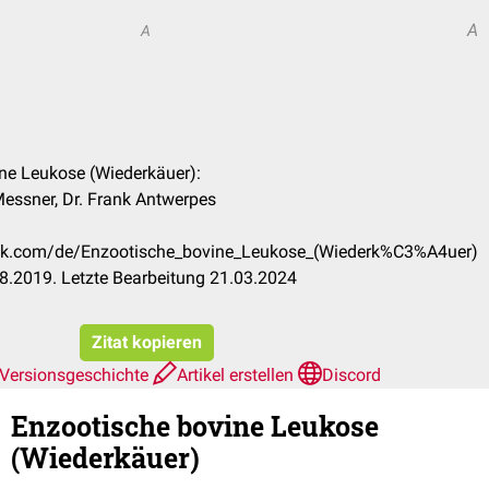
A
A
ine Leukose (Wiederkäuer):
Messner, Dr. Frank Antwerpes
heck.com/de/Enzootische_bovine_Leukose_(Wiederk%C3%A4uer)
8.2019. Letzte Bearbeitung 21.03.2024
Zitat kopieren
Versionsgeschichte
Artikel erstellen
Discord
Enzootische bovine Leukose
(Wiederkäuer)