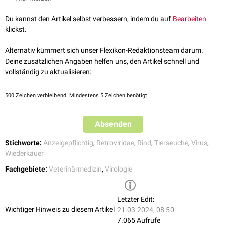
respiratorische
Symptome
↑
[2]
Prevalence of Bovine Leukemia Virus Antibodies in US Dairy
bi-
oder
unilateraler
Exophthalmus
Cattle. Vet Med Int. 2018; 2018: 5831278. Published online 2018 Nov
Du kannst den Artikel selbst verbessern, indem du auf
Bearbeiten
Diarrhö
11. doi: 10.1155/2018/5831278
klickst.
Obstipation
↑
[3]
Bovine leukemia virus discovered in human blood. BMC Infect
kardiovaskuläre
Symptome
Dis. 2019 Apr 2;19(1):297. doi: 10.1186/s12879-019-3891-9.
Alternativ kümmert sich unser Flexikon-Redaktionsteam darum.
↑
[4]
Bundesrecht konsolidiert: Gesamte Rechtsvorschrift für
Deine zusätzlichen Angaben helfen uns, den Artikel schnell und
Rindergesundheits-Überwachungs-Verordnung, Fassung vom
vollständig zu aktualisieren:
10.08.2019
500
Zeichen verbleibend. Mindestens 5 Zeichen benötigt.
Absenden
Stichworte:
Anzeigepflichtig
,
Retroviridae
,
Rind
,
Tierseuche
,
Virus
,
Wiederkäuer
Fachgebiete:
Veterinärmedizin
,
Virologie
Letzter Edit:
Wichtiger Hinweis zu diesem Artikel
21.03.2024, 08:50
7.065 Aufrufe