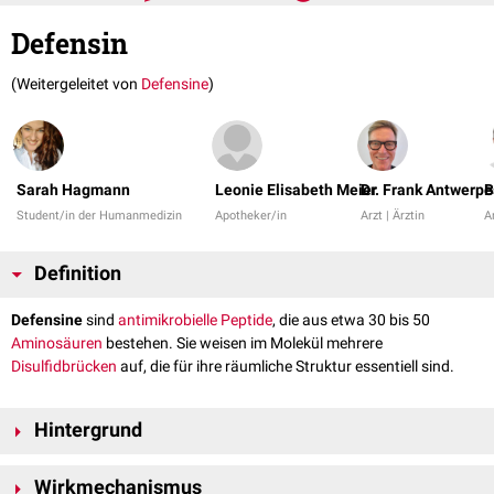
Defensin
(Weitergeleitet von
Defensine
)
Sarah Hagmann
Leonie Elisabeth Meier
Dr. Frank Antwerpe
B
Student/in der Humanmedizin
Apotheker/in
Arzt | Ärztin
Ar
Definition
Defensine
sind
antimikrobielle Peptide
, die aus etwa 30 bis 50
Aminosäuren
bestehen. Sie weisen im Molekül mehrere
Disulfidbrücken
auf, die für ihre räumliche Struktur essentiell sind.
Hintergrund
Defensine kommen bei allen Tieren und höheren Pflanzen vor. Sie werden
Wirkmechanismus
unter anderem von
neutrophilen Granulozyten
und
Epithelzellen