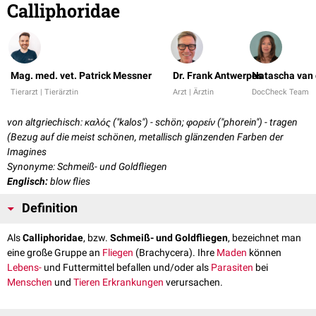
Calliphoridae
Mag. med. vet. Patrick Messner
Dr. Frank Antwerpes
Natascha van 
Tierarzt | Tierärztin
Arzt | Ärztin
DocCheck Team
von altgriechisch: καλός ("kalos") - schön; φορείν ("phorein") - tragen
(Bezug auf die meist schönen, metallisch glänzenden Farben der
Imagines
Synonyme: Schmeiß- und Goldfliegen
Englisch:
blow flies
Definition
Als
Calliphoridae
, bzw.
Schmeiß- und Goldfliegen
, bezeichnet man
eine große Gruppe an
Fliegen
(Brachycera). Ihre
Maden
können
Lebens-
und Futtermittel befallen und/oder als
Parasiten
bei
Menschen
und
Tieren
Erkrankungen
verursachen.