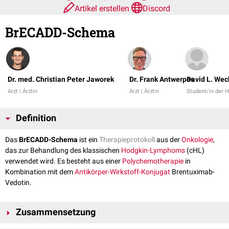
Artikel erstellen
Discord
BrECADD-Schema
Dr. med. Christian Peter Jaworek
Dr. Frank Antwerpes
David L. Wec
Arzt | Ärztin
Arzt | Ärztin
Student/in der
Definition
Das
BrECADD-Schema
ist ein
Therapieprotokoll
aus der
Onkologie
,
das zur Behandlung des klassischen
Hodgkin-Lymphoms
(cHL)
verwendet wird. Es besteht aus einer
Polychemotherapie
in
Kombination mit dem
Antikörper-Wirkstoff-Konjugat
Brentuximab-
Vedotin.
Zusammensetzung