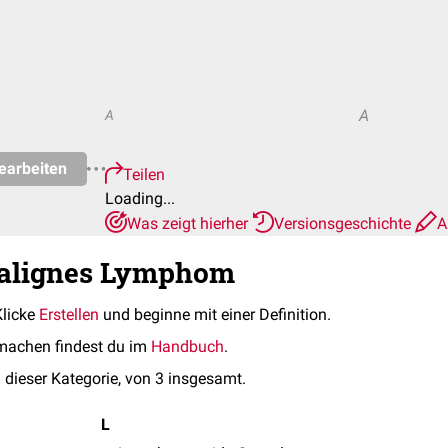
A
A
earbeiten
Teilen
Loading...
Was zeigt hierher
Versionsgeschichte
A
Malignes Lymphom
Klicke
Erstellen
und beginne mit einer Definition.
machen findest du im
Handbuch
.
 dieser Kategorie, von 3 insgesamt.
L