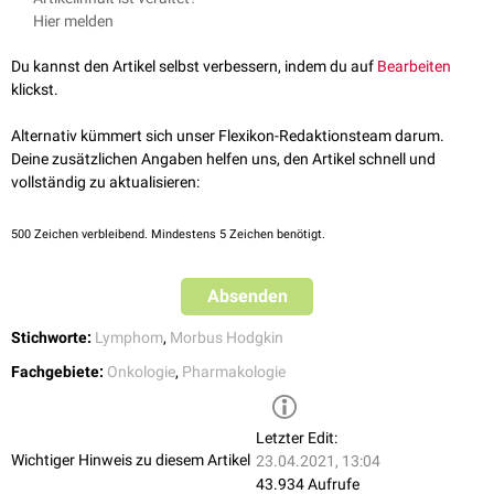
E:
Etoposid
(
Topoisomerase-II-Inhibitor
)
folgt eine einwöchige Erholungsphase ohne Einnahme. So wiederholt
Hier melden
A:
Adriamycin
(
Anthracyclin
)
sich der Zyklus alle 21 Tage.
C:
Cyclophosphamid
(
Alkylans
)
Du kannst den Artikel selbst verbessern, indem du auf
Bearbeiten
®
O:
Vincristin
(Handelsname Oncovin
) (
Mitosespindelgift
)
klickst.
P:
Procarbazin
(Alkylans)
P:
Prednison
,
Prednisolon
(
Glukokortikoide
)
Alternativ kümmert sich unser Flexikon-Redaktionsteam darum.
Deine zusätzlichen Angaben helfen uns, den Artikel schnell und
vollständig zu aktualisieren:
500
Zeichen verbleibend. Mindestens 5 Zeichen benötigt.
Absenden
Stichworte:
Lymphom
,
Morbus Hodgkin
Fachgebiete:
Onkologie
,
Pharmakologie
Letzter Edit:
Wichtiger Hinweis zu diesem Artikel
23.04.2021, 13:04
43.934 Aufrufe