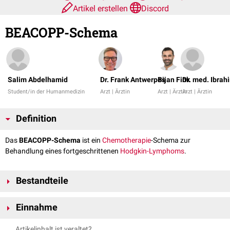
Artikel erstellen
Discord
BEACOPP-Schema
Salim Abdelhamid
Dr. Frank Antwerpes
Bijan Fink
Dr. med. Ibrah
Student/in der Humanmedizin
Arzt | Ärztin
Arzt | Ärztin
Arzt | Ärztin
Definition
Das
BEACOPP-Schema
ist ein
Chemotherapie
-Schema zur
Behandlung eines fortgeschrittenen
Hodgkin-Lymphoms
.
Bestandteile
BEACOPP ist ein
Akronym
für die Kombinationstherapie mit folgenden
Einnahme
sieben Medikamenten:
B:
Bleomycin
(
Antibiotikum
)
Die Medikamente werden über 14 Tagen eingenommen, im Anschluss
Artikelinhalt ist veraltet?