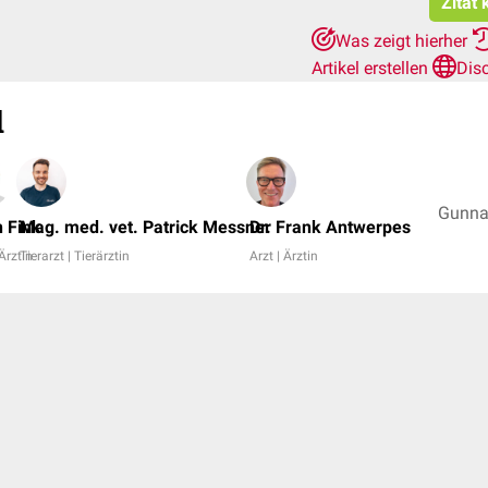
Zitat 
Was zeigt hierher
Artikel erstellen
Dis
l
n Fink
Mag. med. vet. Patrick Messner
Dr. Frank Antwerpes
 Ärztin
Tierarzt | Tierärztin
Arzt | Ärztin