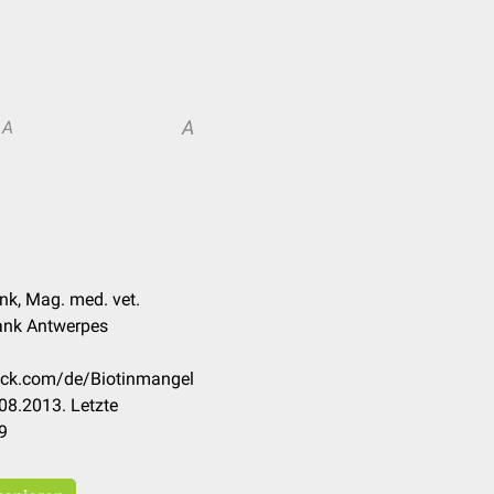
A
A
nk, Mag. med. vet.
rank Antwerpes
heck.com/de/Biotinmangel
08.2013. Letzte
9