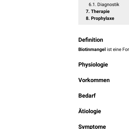
6.1
Diagnostik
7
Therapie
8
Prophylaxe
Definition
Biotinmangel
ist eine F
Physiologie
Biotin spielt eine wichtig
Vorkommen
biochemischer
Reaktion
Histonen
eine entscheide
Biotin kommt in hoher Kon
Bedarf
Vollkorn-, Sojaprodukte,
Darmbakterien
synthetisi
Der Tagesbedarf für Bioti
Ätiologie
In Deutschland beträgt d
Symptome
alimentär
bedingter Mange