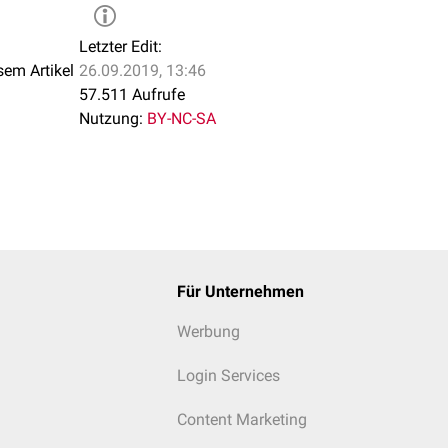
inidase-Mangel
carboxylase-Synthetase-Mangel
Letzter Edit:
sem Artikel
26.09.2019, 13:46
l/
24-h-Sammelurin
57.511 Aufrufe
9 nmol/24-h-Sammelurin
Nutzung:
BY-NC-SA
 19 nmol/24-h-Sammelurin
nsäure > 8 mmol/mol
Kreatin
Serumspiegel
bestimmt werden, dieser bleibt jedoch auch bei e
eiche sind:
/ml
0 pg/ml
ml
Für Unternehmen
Werbung
Login Services
Content Marketing