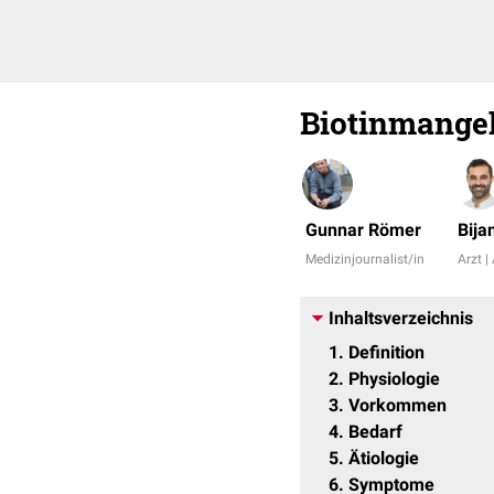
Biotinmange
Gunnar Römer
Bija
Medizinjournalist/in
Arzt |
Inhaltsverzeichnis
1
Definition
2
Physiologie
3
Vorkommen
4
Bedarf
5
Ätiologie
6
Symptome