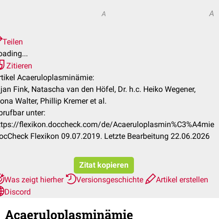
A
A
Teilen
oading...
Zitieren
rtikel Acaeruloplasminämie:
ijan Fink, Natascha van den Höfel, Dr. h.c. Heiko Wegener,
iona Walter, Phillip Kremer et al.
brufbar unter:
ttps://flexikon.doccheck.com/de/Acaeruloplasmin%C3%A4mie
ocCheck Flexikon 09.07.2019. Letzte Bearbeitung 22.06.2026
Zitat kopieren
Was zeigt hierher
Versionsgeschichte
Artikel erstellen
Discord
Acaeruloplasminämie