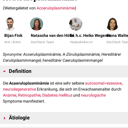
(Weitergeleitet von
Acoeruloplasminämie
)
Bijan Fink
Natascha van den Höfel
Dr. h.c. Heiko Wegener
Fiona Walte
Arzt | Ärztin
DocCheck Team
Heilpraktiker/in
DocCheck Tea
Synonyme: Acoeruloplasminämie, A-Zöruloplasminämie, Hereditärer
Ceruloplasminmangel, hereditärer Caeruloplasminmangel
Definition
Die
Acaeruloplasminämie
ist eine sehr seltene
autosomal-rezessive
,
neurodegenerative
Erkrankung, die sich im Erwachsenenalter durch
Anämie
,
Retinopathie
,
Diabetes mellitus
und
neurologische
Symptome manifestiert.
Ätiologie
Die Acaeruloplasminämie entsteht durch eine
homozygote
Mutation im