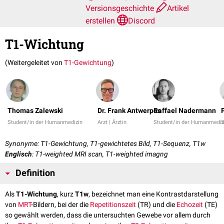
Versionsgeschichte
Artikel
erstellen
Discord
T1-Wichtung
(Weitergeleitet von
T1-Gewichtung
)
Thomas Zalewski
Dr. Frank Antwerpes
Raffael Nadermann
Student/in der Humanmedizin
Arzt | Ärztin
Student/in der Humanmediz
S
Synonyme: T1-Gewichtung, T1-gewichtetes Bild, T1-Sequenz, T1w
Englisch
: T1-weighted MRI scan, T1-weighted imagng
Definition
Als
T1-Wichtung
, kurz
T1w
, bezeichnet man eine Kontrastdarstellung
von
MRT
-Bildern, bei der die
Repetitionszeit
(TR) und die
Echozeit
(TE)
so gewählt werden, dass die untersuchten Gewebe vor allem durch