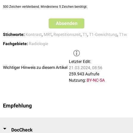
auf der Basis der T1.
500
Zeichen verbleibend. Mindestens 5 Zeichen benötigt.
Absenden
Stichworte:
Kontrast
,
MRT
,
Repetitionszeit
,
T1
,
T1-Gewichtung
,
T1w
Fachgebiete:
Radiologie
Letzter Edit:
Wichtiger Hinweis zu diesem Artikel
21.03.2024, 08:56
259.943 Aufrufe
Nutzung:
BY-NC-SA
Empfehlung
DocCheck