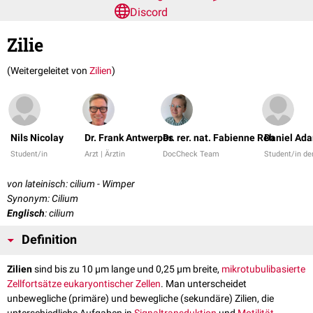
Discord
Zilie
(Weitergeleitet von
Zilien
)
Nils Nicolay
Dr. Frank Antwerpes
Dr. rer. nat. Fabienne Reh
Daniel Ad
Student/in
Arzt | Ärztin
DocCheck Team
Student/in d
von lateinisch: cilium - Wimper
Synonym: Cilium
Englisch
: cilium
Definition
Zilien
sind bis zu 10 µm lange und 0,25 µm breite,
mikrotubulibasierte
Zellfortsätze
eukaryontischer
Zellen
. Man unterscheidet
unbewegliche (primäre) und bewegliche (sekundäre) Zilien, die