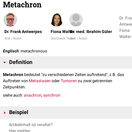
Metachron
Dr. Fr
Antwer
Fiona
Dr. Frank Antwerpes
Fiona Walter
Dr. med. Ibrahim Güler
Arzt | Ärztin
DocCheck Team
Arzt | Ärztin
Englisch
: metachronous
Definition
Metachron
bedeutet "zu verschiedenen Zeiten auftretend", z.B. das
Auftreten von
Metastasen
oder
Tumoren
zu zwei getrennten
Zeitpunkten.
siehe auch:
anachron
,
synchron
Beispiel
Das Auftreten von
Metastasen
wird als metachron bezeichnet, wenn sie
Artikelinhalt ist veraltet?
zum Zeitpunkt der Diagnose und/oder
Resektion
des
Primärtumors
noch
Hier melden