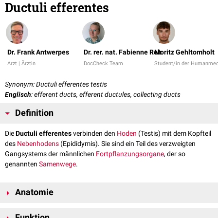
Ductuli efferentes
Dr. Frank Antwerpes
Dr. rer. nat. Fabienne Reh
Moritz Gehltomholt
Arzt | Ärztin
DocCheck Team
Student/in der Humanmed
Synonym: Ductuli efferentes testis
Englisch
: efferent ducts, efferent ductules, collecting ducts
Definition
Die
Ductuli efferentes
verbinden den
Hoden
(Testis) mit dem Kopfteil
des
Nebenhodens
(Epididymis). Sie sind ein Teil des verzweigten
Gangsystems der männlichen
Fortpflanzungsorgane
, der so
genannten
Samenwege
.
Anatomie
Die Ductuli efferentes sind ein System aus etwa 10–20 Einzelgängen,
Funktion