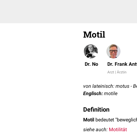
Motil
Dr. No
Dr. Frank An
Arzt | Ärztin
von lateinisch: motus -
Englisch:
motile
Definition
Motil
bedeutet "beweglich
siehe auch:
Motilität