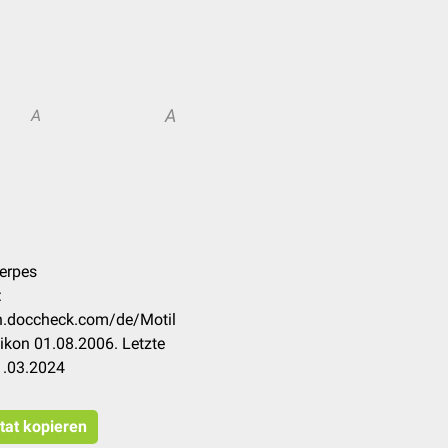
A
A
erpes
:
on.doccheck.com/de/Motil
ikon 01.08.2006. Letzte
1.03.2024
tat kopieren