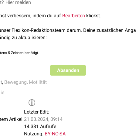
et?
Hier melden
lbst verbessern, indem du auf
Bearbeiten
klickst.
 unser Flexikon-Redaktionsteam darum. Deine zusätzlichen Anga
ändig zu aktualisieren:
tens 5 Zeichen benötigt.
Absenden
t
,
Bewegung
,
Motilität
ie
Letzter Edit:
sem Artikel
21.03.2024, 09:14
14.331 Aufrufe
Nutzung:
BY-NC-SA