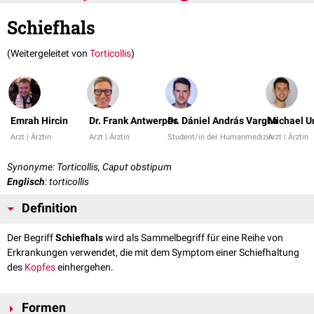
Schiefhals
(Weitergeleitet von
Torticollis
)
Emrah Hircin
Dr. Frank Antwerpes
Dr. Dániel András Vargha
Michael U
Arzt | Ärztin
Arzt | Ärztin
Student/in der Humanmedizin
Arzt | Ärztin
Synonyme: Torticollis, Caput obstipum
Englisch
: torticollis
Definition
Der Begriff
Schiefhals
wird als Sammelbegriff für eine Reihe von
Erkrankungen verwendet, die mit dem Symptom einer Schiefhaltung
des
Kopfes
einhergehen.
Formen