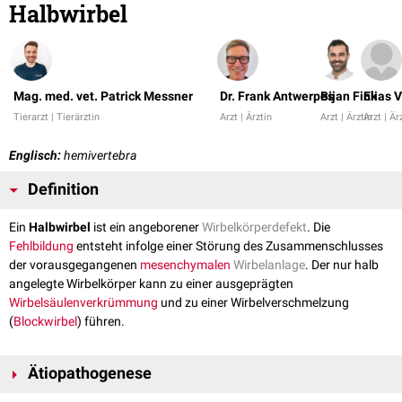
Halbwirbel
Mag. med. vet. Patrick Messner
Dr. Frank Antwerpes
Bijan Fink
Elias V
Tierarzt | Tierärztin
Arzt | Ärztin
Arzt | Ärztin
Arzt | Är
Englisch:
hemivertebra
Definition
Ein
Halbwirbel
ist ein angeborener
Wirbelkörperdefekt
. Die
Fehlbildung
entsteht infolge einer Störung des Zusammenschlusses
der vorausgegangenen
mesenchymalen
Wirbelanlage
. Der nur halb
angelegte Wirbelkörper kann zu einer ausgeprägten
Wirbelsäulenverkrümmung
und zu einer Wirbelverschmelzung
(
Blockwirbel
) führen.
Ätiopathogenese