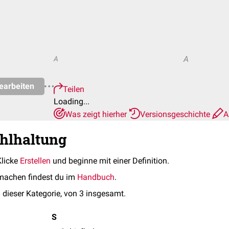
A
A
earbeiten
Teilen
Loading...
Was zeigt hierher
Versionsgeschichte
A
ehlhaltung
Klicke
Erstellen
und beginne mit einer Definition.
machen findest du im
Handbuch
.
 dieser Kategorie, von 3 insgesamt.
S