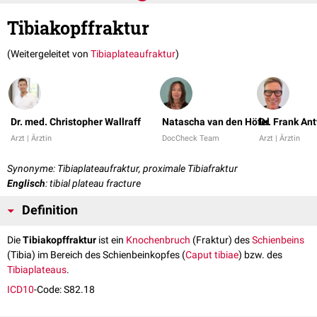
Tibiakopffraktur
(Weitergeleitet von
Tibiaplateaufraktur
)
Dr. med. Christopher Wallraff
Natascha van den Höfel
Dr. Frank An
Arzt | Ärztin
DocCheck Team
Arzt | Ärztin
Synonyme: Tibiaplateaufraktur, proximale Tibiafraktur
Englisch
: tibial plateau fracture
Definition
Die
Tibiakopffraktur
ist ein
Knochenbruch
(Fraktur) des
Schienbeins
(Tibia) im Bereich des Schienbeinkopfes (
Caput tibiae
) bzw. des
Tibiaplateaus
.
ICD10
-Code: S82.18