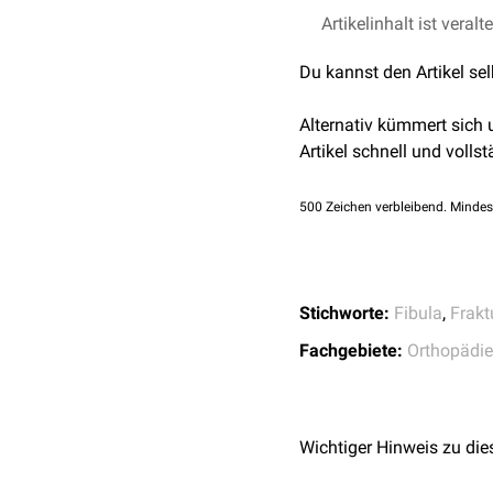
proximalen Lage zu den 
Das
Fibulaköpfchen
frak
Nicht dislozierte, stabi
Artikelinhalt ist veralt
werden. Dabei erfolgt ei
Du kannst den Artikel se
Thromboseprophylaxe
. 
elastischem
Verband
(z.
Alternativ kümmert sich
Komplizierte Fibulafrakt
Artikel schnell und vollst
Plattenosteosynthese
) v
500
Zeichen verbleibend. Mindes
Stichworte:
Fibula
,
Frakt
Fachgebiete:
Orthopädie
Wichtiger Hinweis zu die