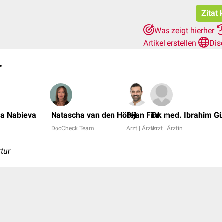
Zitat
Was zeigt hierher
Artikel erstellen
Dis
r
ba Nabieva
Natascha van den Höfel
Bijan Fink
Dr. med. Ibrahim Gü
DocCheck Team
Arzt | Ärztin
Arzt | Ärztin
tur