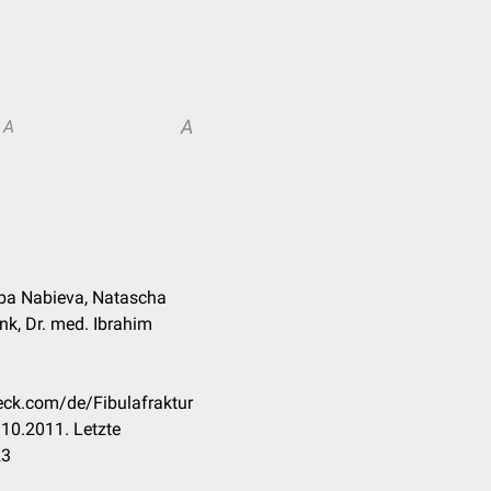
A
A
aiba Nabieva, Natascha
ink, Dr. med. Ibrahim
heck.com/de/Fibulafraktur
10.2011. Letzte
23