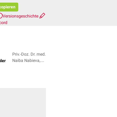
 kopieren
Versionsgeschichte
cord
Priv.-Doz. Dr. med.
Naiba Nabieva,
ler
Natascha van den
Höfel + 2