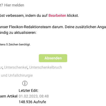
Sprunggelenksfrakturen.
turiert z.B. im Rahmen einer Knieluxation.
le Fibulafrakturen ohne wesentliche Weichteilverletzungen können
et?
Hier melden
ne Ruhigstellung mittels
Gipsschiene
bis zum Abschwellen der Ex
lbst verbessern, indem du auf
Bearbeiten
klickst.
Bei isolierter Fibulafraktur kann sogar eine rein funktionelle Ther
B.
Zinkleimverband
) erwogen werden.
 unser Flexikon-Redaktionsteam darum. Deine zusätzlichen Anga
uren, insbesondere bei Beteiligung der Tibia, werden
operativ
(z.B
ändig zu aktualisieren:
ersorgt.
tens 5 Zeichen benötigt.
Absenden
ur
,
Unterschenkel
,
Unterschenkelbruch
 und Unfallchirurgie
Letzter Edit:
sem Artikel
01.02.2023, 08:48
148.936 Aufrufe