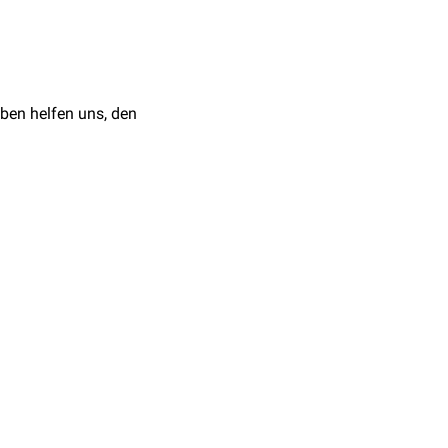
konservativ
behandelt
tremität unter
apie mittels
Tape-
oder
ben helfen uns, den
. mittels