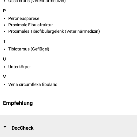
Ossa cruris (Veterinärmedizin)
P
Peroneusparese
Proximale Fibulafraktur
Proximales Tibiofibulargelenk (Veterinärmedizin)
T
Tibiotarsus (Geflügel)
U
Unterkörper
V
Vena circumflexa fibularis
Empfehlung
DocCheck