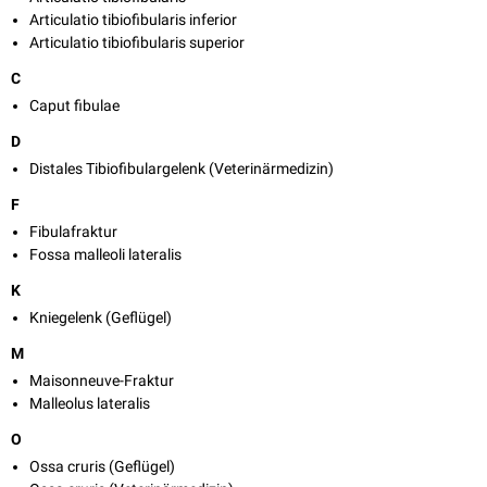
Articulatio tibiofibularis inferior
Articulatio tibiofibularis superior
C
Caput fibulae
D
Distales Tibiofibulargelenk (Veterinärmedizin)
F
Fibulafraktur
Fossa malleoli lateralis
K
Kniegelenk (Geflügel)
M
Maisonneuve-Fraktur
Malleolus lateralis
O
Ossa cruris (Geflügel)